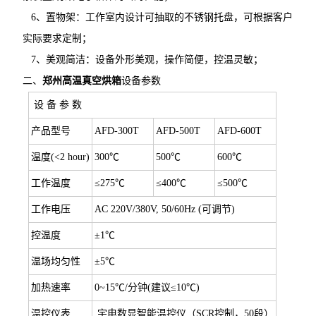
6、置物架：工作室内设计可抽取的不锈钢托盘，可根据客户
实际要求定制；
7、美观简洁：设备外形美观，操作简便，控温灵敏；
二、
郑州高温真空烘箱
设备参数
设 备 参 数
产品型号
AFD-300T
AFD-500T
AFD-600T
温度(<2 hour)
300℃
500℃
600℃
工作温度
≤275℃
≤400℃
≤500℃
工作电压
AC 220V/380V, 50/60Hz (可调节)
控温度
±1℃
温场均匀性
±5℃
加热速率
0~15℃/分钟(建议≤10℃)
温控仪表
宇电数显智能温控仪（SCR控制，50段）