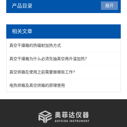
产品目录
展开
烘箱
相关文章
热风循环烘箱
真空干燥箱的热辐射加热方式
工业烘箱
真空干燥箱为什么必须先抽真空再升温加热？
恒温烘箱
真空烘箱在使用之前需要做哪些工作?
高温烘箱
真空烘箱
电热烘箱及真空烘箱的原理使用
台车烘箱
非标定做烘箱
查看全部 >>