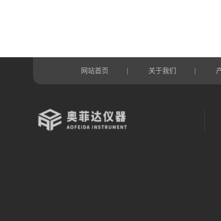
网站首页
关于我们
|
|