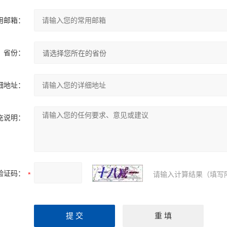
用邮箱：
省份：
细地址：
充说明：
验证码：
请输入计算结果（填写