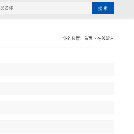
你的位置：
首页
> 在线留言