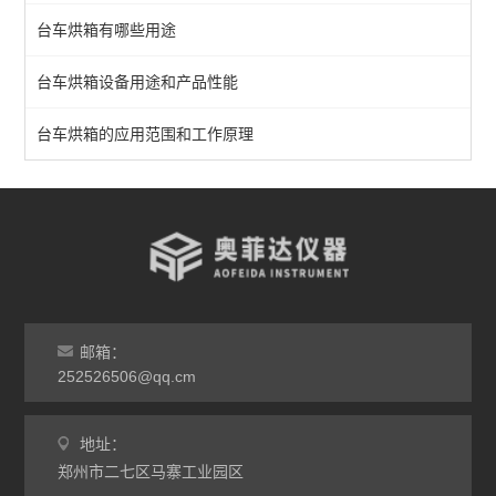
台车烘箱有哪些用途
恒温烘箱
台车烘箱设备用途和产品性能
高温烘箱
真空烘箱
台车烘箱的应用范围和工作原理
台车烘箱
非标定做烘箱
查看全部 >>
邮箱：
252526506@qq.cm
地址：
郑州市二七区马寨工业园区