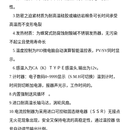
性。
3.防密之迫紧材质为耐高温硅胶或编纺岩棉条可长时间承受
高温而不变形龟裂
4.发热材质：为蜂窝式防腐蚀耐酸碱不锈钢发热器，无污染
不起尘且使用寿命长
5.温度控制为PID微电脑自动演算智能温控表，PV/SV同时显
示。
6.感温入力CA（K）ＴＹＰＥ感温头,输出为12v。
7.计时器：电子数码0~9999显示（S.M.H可切换）温到计时，
时间到切断加电源，报器声光示，工作时间的。
8.内置强制送风循环 。
9.进口耐高温长轴马达，涡轮风扇。
10.电流控制器为采用进口可控硅固态继电器（ＳＳＲ）无接点
无火花现象出现，安全又保持电流的高稳定性，通过温控器 信
号自动调节输出比例。