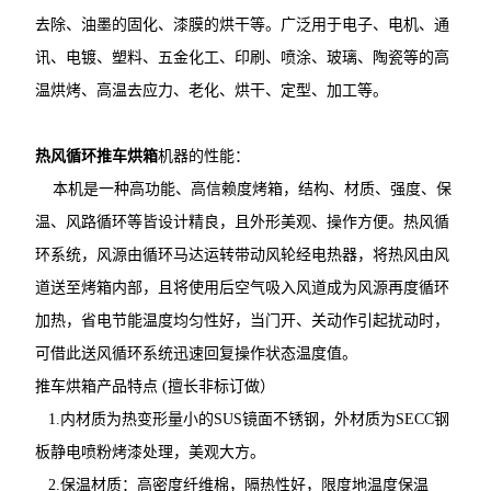
去除、油墨的固化、漆膜的烘干等。广泛用于电子、电机、通
讯、电镀、塑料、五金化工、印刷、喷涂、玻璃、陶瓷等的高
温烘烤、高温去应力、老化、烘干、定型、加工等。
热风循环推车烘箱
机器的性能：
本机是一种高功能、高信赖度烤箱，结构、材质、强度、保
温、风路循环等皆设计精良，且外形美观、操作方便。热风循
环系统，风源由循环马达运转带动风轮经电热器，将热风由风
道送至烤箱内部，且将使用后空气吸入风道成为风源再度循环
加热，省电节能温度均匀性好，当门开、关动作引起扰动时，
可借此送风循环系统迅速回复操作状态温度值。
推车烘箱产品特点 (擅长非标订做）
1.内材质为热变形量小的SUS镜面不锈钢，外材质为SECC钢
板静电喷粉烤漆处理，美观大方。
2.保温材质：高密度纤维棉，隔热性好，限度地温度保温