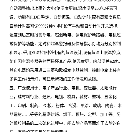
自动调整输出功率的大小)使温度更加,温度温至250℃任意可
调，功能有PID自整定、自动恒温、自动计时(配有高精度数显
自动计时器可调999分钟/小时)设有手动和自动计时开关选择,
温度到后定时报警断电、超温断电、漏电保护断路器、电机过
载保护等功能，定时和超温警报器及信号指示灯均为分别控制
和显示,采用双温控器控制,有的超温设计,设有超温上限温控点,
防止因主温控器失控而损坏其产品,使温度更，内部温差±2度。
其它电器均采用进口三菱和欧姆龙电器控制。控制电箱上装有
多色工作指示灯，可显示烤箱的工作情况和故障。
五、广泛使用于：电子产品行业、电机、变压器、太阳能行
业，硅材料行业、通讯、电镀、模具，鞋材、塑料、五金化
工、印刷、制药、PC板、粉体、含浸、喷涂、玻璃、陶瓷、木
器建材……等等的精密烘烤、烘干、预热、定型、加工等。另
外橡胶制品的二次硫化过程中，能去除产品表面难于去除的白