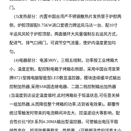
门。
(3)发热部分：内置中国台湾产不锈钢散热片发热管于炉腔两
侧，炉腔顶部配0.75KW进口爱德力牌运风马达一台、配10寸
半运风风轮于炉腔顶部，两面循环大风量强制左右运风方式，
配进气、排气口阀门，可调节空气流量，使炉内温度更加均
匀。
(4)电器部分：电源380V，三相五线制，功率按工业烤箱大
小，温度定制，配控制电箱于烤箱右侧部，采用中国台湾宣荣
牌H721型微电脑智能型LED数显温控器，模块连续缓冲式输出
控制加热器,采用SSR固态继电器、二路二档控制输出加热器
(当温度到达设定温度值时,此时烤箱处于恒温状态,可任意关掉
一组加热器,从而降低整个烤箱的功率,达到省电效果)。颠覆传
统过零触发时带来的电流瞬间冲击大、控温波动大等影响，配
合性价比*的E系列4-20MA输出型温控器，可使输出电压平稳
线性变化，控温效果更稳定，性能更，(可根据温度的误差大小