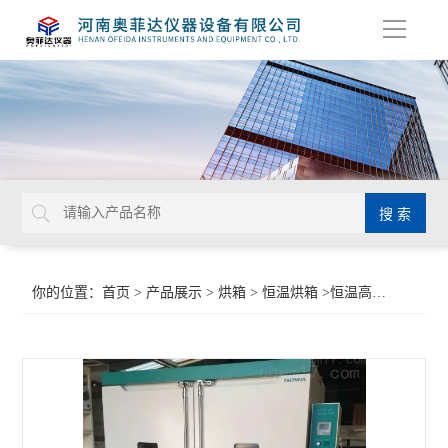
导
航
你的位置：
首页
>
产品展示
>
烘箱
>
恒温烘箱
>恒温高温工业烘箱