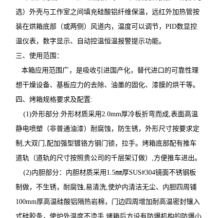
选）外壳与工作室之间填充硅酸铝纤维保温，远红外加热管按
装在烘箱底部（或两侧）风道内，温度可以调节，PID数显控
温仪表，数字显示、自动控温恒温报警提示功能。
三、使用范围：
本箱应用范围广，是吸收引进国产化，替代进口的可靠性理
想干燥设备、基板应力的去除、油墨的固化、漆膜的烘干等。
四、烤箱规格要求及配置:
(1)外形部分:外形材质采用2.0mm厚冷板折弯而成,表面高温
静电喷塑（非普通油漆）耐腐蚀，防生锈，外形尺寸按要求定
制,大双门,配加强型镀铬方钢门锁，拉手。烤箱底部配有推车
道轨（道轨的尺寸按照贵公司的千层架订做）,方便推车进出。
(2)内胆部分：内胆材质采用1.5㎜厚SUS#304镜面不锈钢板
制做，不生锈，耐腐蚀,易清洗,使炉内清洁无尘、内胆四周铺
100mm厚高温硅酸铝隔热岩棉，门边四周增加耐高温密封镶入
式硅胶条，使炉外温度不烫手.烤箱后方设有防爆机构的防爆小