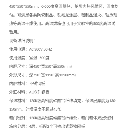
，
度高温烘烤，炉膛内热风循环，温度均
450*550*550mm
0-500
匀。可满足各类陶瓷制品、铁氟龙涂层、铝制品退火、轴承预
热等高温干燥使用。高温烘箱也可用于实验室的
度高温试
500
验用。
设备详细说明：
使用电源：
AC 380V 50HZ
使用温度：室温
度
--500
内胆尺寸：深
宽
高
450*
550*
550(mm)
外形尺寸：深
宽
高
750*
1150*
1350(mm)
内胆材料：不锈钢板
外壁材料：
冷轧钢板
A3
保温材料：
级高密度硅酸铝纤维填充，保温层厚度为
120K
130-
。外墙温度不超过
150mm
45℃
箱门密封：
级高密度硅酸铝纤维条，箱门箱体双层密封
120K
箱内分层：
层，标配
个可抽出式载物隔板
4
2