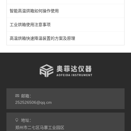
智能高温烘箱如何操作使用
恒温烘箱
工业烘箱使用注意事项
高温烘箱
真空烘箱
高温烘箱快速降温装置的方案及原理
台车烘箱
非标定做烘箱
查看全部 >>
邮箱：
252526506@qq.cm
地址：
郑州市二七区马寨工业园区