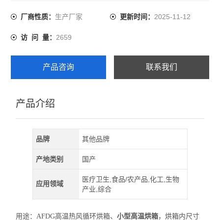
度恒温。结构精密，控温灵敏，操作简单，主要供化工、
造船、机械等工业干燥或做不锈钢工作的热处理之用，工
生产厂家
2025-11-12
厂商性质：
更新时间：
矿及大专院校科研单位等均可采用。
2659
访 问 量：
产品咨询
联系我们
产品介绍
品牌
其他品牌
产地类别
国产
医疗卫生,食品/农产品,化工,生物
应用领域
产业,综合
用途：
AFDG
高温热风循环烘箱、
小型高温烘箱
，烘箱内尺寸