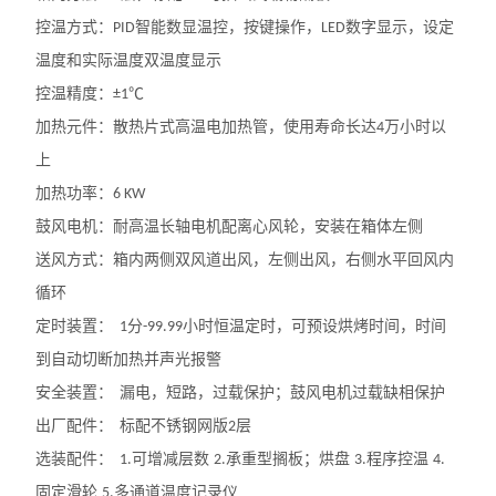
控温方式：
智能数显温控，按键操作，
数字显示，设定
PID
LED
温度和实际温度双温度显示
控温精度：
±1℃
加热元件：散热片式高温电加热管，使用寿命长达
万小时以
4
上
加热功率：
6 KW
鼓风电机：耐高温长轴电机配离心风轮，安装在箱体左侧
送风方式：箱内两侧双风道出风，左侧出风，右侧水平回风内
循环
定时装置：
分
小时恒温定时，可预设烘烤时间，时间
1
-99.99
到自动切断加热并声光报警
安全装置：
漏电，短路，过载保护；鼓风电机过载缺相保护
出厂配件：
标配不锈钢网版
层
2
选装配件：
可增减层数
承重型搁板；烘盘
程序控温
1.
2.
3.
4.
固定滑轮
多通道温度记录仪
5.