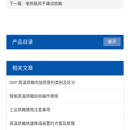
电热鼓风干燥试验箱
下一篇：
产品目录
展开
烘箱
相关文章
热风循环烘箱
500°高温烘箱内加热管的类别及区分
工业烘箱
智能高温烘箱如何操作使用
恒温烘箱
工业烘箱使用注意事项
高温烘箱
真空烘箱
高温烘箱快速降温装置的方案及原理