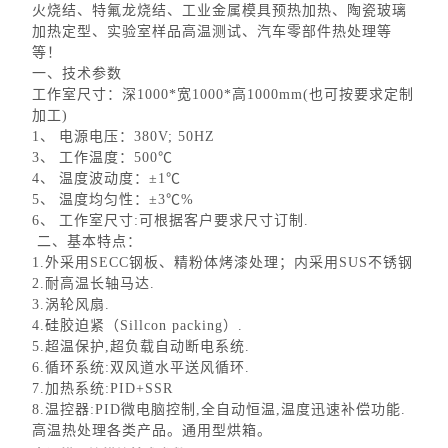
火烧结、特氟龙烧结、工业金属模具预热加热、陶瓷玻璃
加热定型、实验室样品高温测试、汽车零部件热处理等
等！
一、技术参数
工作室尺寸：深
1000*
宽
1000*
高
1000mm(
也可按要求定制
加工
)
1
、
电源电压：
380V; 50HZ
3
、
工作温度：
500
℃
4
、
温度波动度：±
1
℃
5
、
温度均匀性：±
3
℃
%
6
、
工作室尺寸
:
可根据客户要求尺寸订制
.
二、基本特点：
1.
外采用
SECC
钢板、精粉体烤漆处理；内采用
SUS
不锈钢
2.
耐高温长轴马达
.
3.
涡轮风扇
.
4.
硅胶迫紧（
Sillcon packing
）
.
5.
超温保护
,
超负载自动断电系统
.
6.
循环系统
:
双风道水平送风循环
.
7.
加热系统
:PID+SSR
8.
温控器
:PID
微电脑控制
,
全自动恒温
,
温度迅速补偿功能
.
高温热处理各类产品。通用型烘箱。