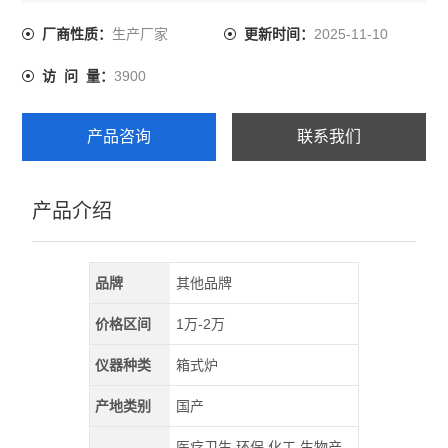
电压：380v
温度：1200度
生产厂家
2025-11-10
厂商性质：
更新时间：
保温材料：高温莫来石 多晶棉
3900
访 问 量：
机壳材料:1.0镀锌板（静电喷塑）
升温方式：直线升温、曲线升温
开门方式：前开门
产品咨询
联系我们
重量：320kg
加热原件：电炉丝
产品介绍
品牌
其他品牌
价格区间
1万-2万
仪器种类
箱式炉
产地类别
国产
医疗卫生,环保,化工,生物产