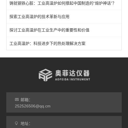
铸就钢铁心脏：工业高温炉如何撑起中国制造的“熔炉神话”？
箱式马弗炉
探索工业高温炉的技术革新与应用
分体式马弗炉
探讨工业高温炉在工业生产中的重要性和价值
实验室马弗炉
箱式高温炉
工业高温炉：科技进步下的热处理解决方案
高温实验炉
高温烧结炉
热处理电炉
灰分马弗炉
邮箱：
非标定做马弗炉
252526506@qq.cm
工业高温炉
地址：