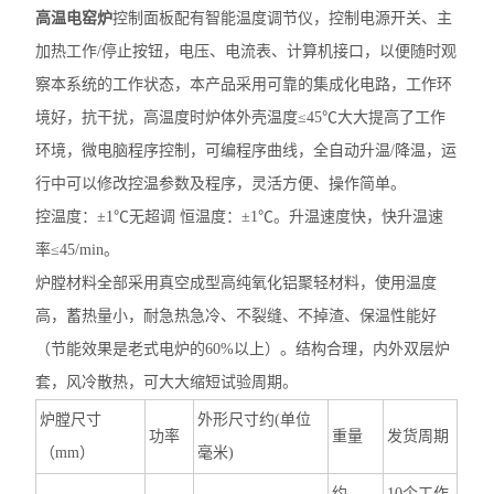
高温电窑炉
控制面板配有智能温度调节仪，控制电源开关、主
加热工作/停止按钮，电压、电流表、计算机接口，以便随时观
察本系统的工作状态，本产品采用可靠的集成化电路，工作环
境好，抗干扰，高温度时炉体外壳温度≤45℃大大提高了工作
环境，微电脑程序控制，可编程序曲线，全自动升温/降温，运
行中可以修改控温参数及程序，灵活方便、操作简单。
控温度：±1℃无超调 恒温度：±1℃。升温速度快，快升温速
率≤45/min。
炉膛材料全部采用真空成型高纯氧化铝聚轻材料，使用温度
高，蓄热量小，耐急热急冷、不裂缝、不掉渣、保温性能好
（节能效果是老式电炉的60%以上）。结构合理，内外双层炉
套，风冷散热，可大大缩短试验周期。
炉膛尺寸
外形尺寸约(单位
功率
重量
发货周期
（mm）
毫米)
约
10个工作