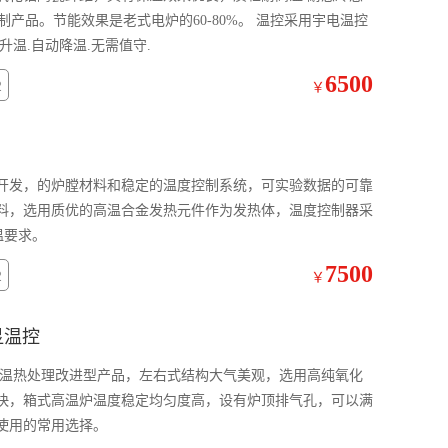
制产品。节能效果是老式电炉的60-80%。 温控采用宇电温控
动升温.自动降温.无需值守.
6500
2
￥
开发，的炉膛材料和稳定的温度控制系统，可实验数据的可靠
料，选用质优的高温合金发热元件作为发热体，温度控制器采
温要求。
7500
2
￥
显温控
高温热处理改进型产品，左右式结构大气美观，选用高纯氧化
快，箱式高温炉温度稳定均匀度高，设有炉顶排气孔，可以满
使用的常用选择。