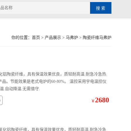
你的位置：
首页
>
产品展示
>
马弗炉
>
陶瓷纤维马弗炉
氧化铝陶瓷纤维，具有保温效果优良，质轻耐高温.耐急冷急热.
产品。节能效果是老式电炉的60-80%。 温控采用宇电温控仪
升温.自动降温.无需值守.
2680
9
￥
质氧化铝陶瓷纤维，具有保温效果优良，质轻耐高温.耐急冷急