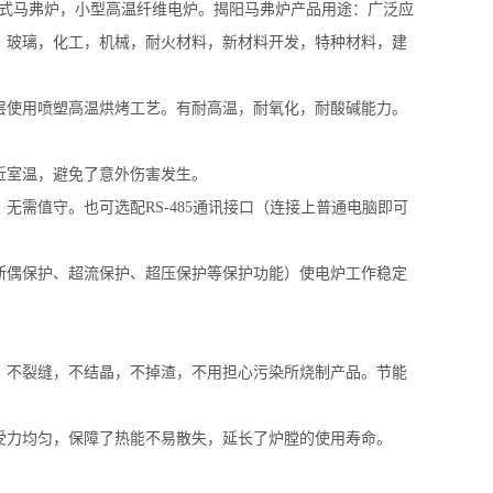
，体程序式马弗炉，小型高温纤维电炉。揭阳马弗炉产品用途：广泛应
，玻璃，化工，机械，耐火材料，新材料开发，特种材料，建
层使用喷塑高温烘烤工艺。有耐高温，耐氧化，耐酸碱能力。
近室温，避免了意外伤害发生。
，无需值守。也可选配RS-485通讯接口（连接上普通电脑即可
断偶保护、超流保护、超压保护等保护功能）使电炉工作稳定
，不裂缝，不结晶，不掉渣，不用担心污染所烧制产品。节能
受力均匀，保障了热能不易散失，延长了炉膛的使用寿命。