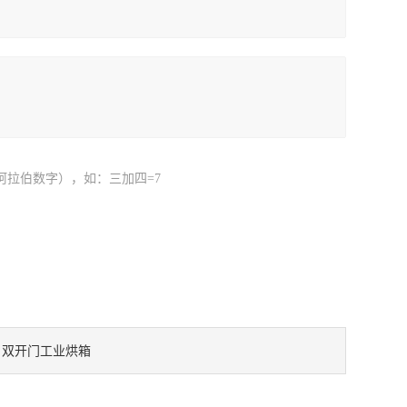
阿拉伯数字），如：三加四=7
双开门工业烘箱
：