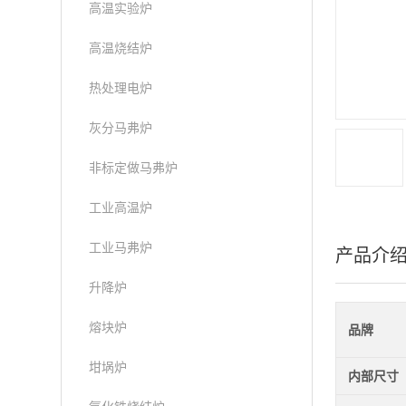
高温实验炉
高温烧结炉
热处理电炉
灰分马弗炉
非标定做马弗炉
工业高温炉
工业马弗炉
产品介
升降炉
熔块炉
品牌
坩埚炉
内部尺寸