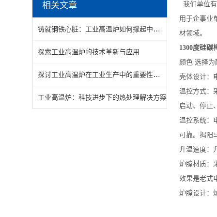
相关文章
我们单位有1
用于企事业
铸就钢铁心脏：工业高温炉如何撑起中国制造的“熔炉神话”？
材领域。
1300度硅
探索工业高温炉的技术革新与应用
颜色 选择
探讨工业高温炉在工业生产中的重要性和价值
壳体设计：
温控方式：采
工业高温炉：科技进步下的热处理解决方案
启动、停止
温控系统：
可靠。揭阳
升温速度：升
炉膛材质：
效果是老式电
炉膛设计：