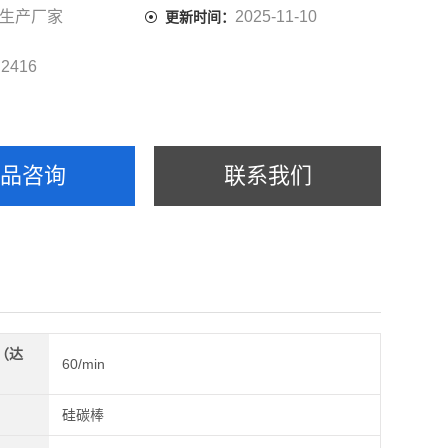
口经特殊结构，能保护炉站使用不变形，也可以降低炉门温
生产厂家
2025-11-10
更新时间：
水平。
2416
：
产品咨询
联系我们
（达
60/min
）
硅碳棒