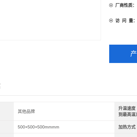
6、炉门
厂商性质：
度。国内
访 问 量
绍
升温速度
其他品牌
到最高温
500×500×500mmmm
加热方式