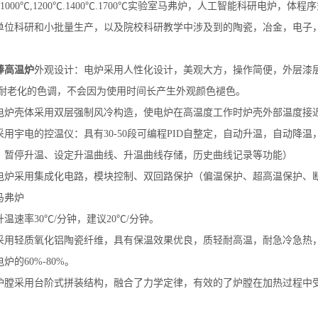
000℃,1200℃.1400℃.1700℃实验室马弗炉，人工智能科研电炉
单位科研和小批量生产，以及院校科研教学中涉及到的陶瓷，冶金，电子
碳棒高温炉
外观设计：电炉采用人性化设计，美观大方，操作简便，外层漆
为耐老化的色调，不会因为使用时间长产生外观颜色褪色。
电炉壳体采用双层强制风冷构造，使电炉在高温度工作时炉壳外部温度接
用宇电的控温仪：具有30-50段可编程PID自整定，自动升温，自动降温
、暂停升温、设定升温曲线、升温曲线存储，历史曲线记录等功能）
电炉采用集成化电路，模块控制、双回路保护（偏温保护、超高温保护、
马弗炉
温速率30℃/分钟，建议20℃/分钟。
采用轻质氧化铝陶瓷纤维，具有保温效果优良，质轻耐高温，耐急冷急热
炉的60%-80%。
炉膛采用台阶式拼装结构，融合了力学定律，有效的了炉膛在加热过程中