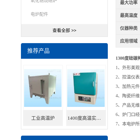
氧化锆烧结炉
最大功率
电炉配件
最高温度
仪器种类
查看全部 >>
应用领域
推荐产品
1300度硅
1、外形美
2、控温仪
3、加热元
4、陶瓷纤
5、产品无
6、炉门口
工业高温炉
1400度高温实验炉
7、本电炉