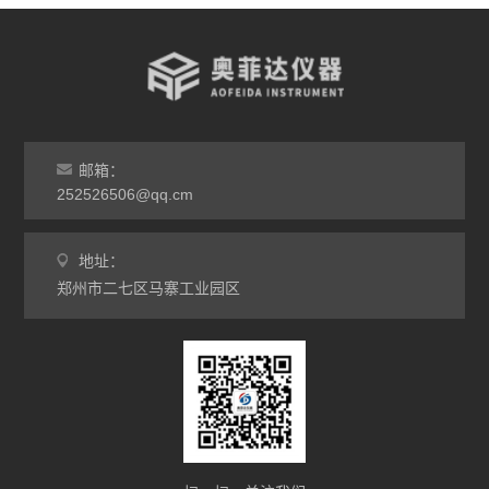
高温实验炉
高温烧结炉
热处理电炉
灰分马弗炉
邮箱：
非标定做马弗炉
252526506@qq.cm
工业高温炉
地址：
郑州市二七区马寨工业园区
工业马弗炉
升降炉
熔块炉
坩埚炉
氧化锆烧结炉