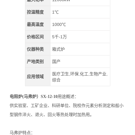
控温精度
1℃
最高温度
1000℃
价格区间
5千-1万
仪器种类
箱式炉
产地类别
国产
医疗卫生,环保,化工,生物产业,
应用领域
综合
电阻炉(马弗炉）SX-12-10
用途概述：
供实验室、工矿企业、科研单位、院校作元素分析测定和般小
型钢件淬火、退火、回火等热处理时加热用。
马弗炉特点：