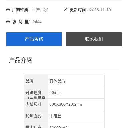
工作电压： AC380V 50Hz
额定功率： 12KW
生产厂家
2025-11-10
厂商性质：
更新时间：
额定温度： 1000度
2444
访 问 量：
升温时间： 100
容 积： 30L
配型控制器： KSW-12-12
产品咨询
联系我们
产品介绍
品牌
其他品牌
升温速度
90/min
（达到最高
温）
内部尺寸
500X300X200mm
加热方式
电阻丝
最大功率
12000kW