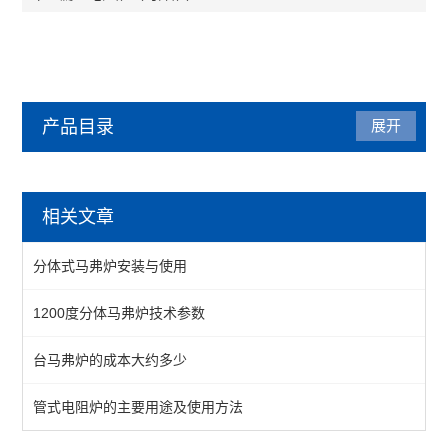
产品目录
展开
马弗炉
相关文章
陶瓷纤维马弗炉
分体式马弗炉安装与使用
箱式马弗炉
1200度分体马弗炉技术参数
分体式马弗炉
台马弗炉的成本大约多少
实验室马弗炉
箱式高温炉
管式电阻炉的主要用途及使用方法