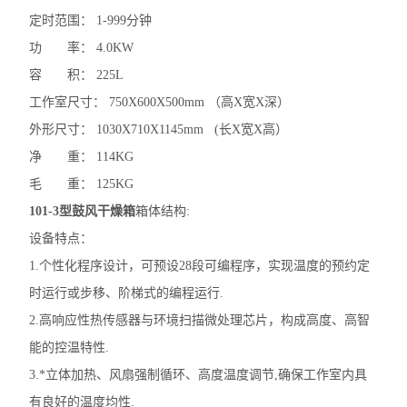
定时范围： 1-999分钟
功 率： 4.0KW
容 积： 225L
工作室尺寸： 750X600X500mm （高X宽X深）
外形尺寸： 1030X710X1145mm (长X宽X高）
净 重： 114KG
毛 重： 125KG
101-3型鼓风干燥箱
箱体结构:
设备特点：
1.个性化程序设计，可预设28段可编程序，实现温度的预约定
时运行或步移、阶梯式的编程运行.
2.高响应性热传感器与环境扫描微处理芯片，构成高度、高智
能的控温特性.
3.*立体加热、风扇强制循环、高度温度调节,确保工作室内具
有良好的温度均性.