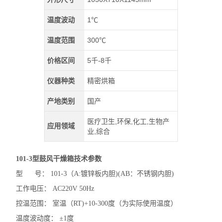
温度波动
1℃
温度范围
300℃
价格区间
5千-8千
仪器种类
精密烘箱
产地类别
国产
医疗卫生,环保,化工,生物产
应用领域
业,综合
101-3型鼓风干燥箱
技术参数
型 号： 101-3（A:镀锌板内胆)(AB：不锈钢内胆)
工作电压： AC220V 50Hz
控温范围： 室温（RT)+10-300度（为实际使用温度）
温度波动度： ±1度