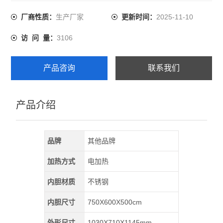
温度波动度：±1度
定时范围：1-999分钟
生产厂家
2025-11-10
厂商性质：
更新时间：
功 率：4.0KW
3106
访 问 量：
容 积：225L
工作室尺寸：750X600X500mm （高X宽X深）
产品咨询
联系我们
产品介绍
品牌
其他品牌
加热方式
电加热
内胆材质
不锈钢
内胆尺寸
750X600X500cm
外形尺寸
1030X710X1145mm