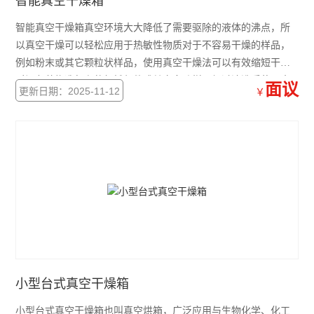
智能真空干燥箱
智能真空干燥箱真空环境大大降低了需要驱除的液体的沸点，所
以真空干燥可以轻松应用于热敏性物质对于不容易干燥的样品，
例如粉末或其它颗粒状样品，使用真空干燥法可以有效缩短干燥
时间各种构造复杂的机械部件或其它多孔样品经过清洗后使用真
面议
更新日期：2025-11-12
￥
空干燥法，干燥后不留任何残余物质使用更安全--在真空或惰性条
件下，消除氧化物遇热爆炸的可能与依靠空气循环的普通干燥相
比，粉末状样品不会被流动空气吹动或移动。
小型台式真空干燥箱
小型台式真空干燥箱也叫真空烘箱，广泛应用与生物化学、化工