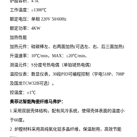
炉膛容积：4.5L
工作温度：≤1300℃
额定电压：单相 220V 50/60Hz
额定功率：4KW
加热性能
加热元件：硅碳棒左、右两面加热(可选左、右、后三面加热)
升温速率：10℃/min，MAX：≤20℃/min、
测温元件：S分度号热电偶（单铂铑热电偶）
温控仪表：数显仪表，30段PID可编程控制（宇电518P、708P
及国龙TCW32B可选）。
控温度：±1℃
奥菲达
智能陶瓷纤维马弗炉
：
1.采用双层壳体结构，配有风冷系统，使得壳体表面的温度小
于60度。
2. 炉膛材料采用高纯氧化铝多晶纤维，保温耐用，高效节能