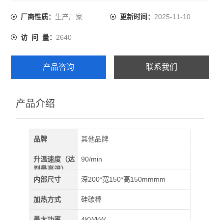
炉膛容积：4.5L
工作温度：≤1300℃
生产厂家
2025-11-10
厂商性质：
更新时间：
额定电压：单相 220V 50/60Hz
2640
访 问 量：
额定功率：4KW
产品咨询
联系我们
产品介绍
品牌
其他品牌
升温速度（达
90/min
到最高温）
内部尺寸
深200*宽150*高150mmmm
加热方式
硅碳棒
最大功率
4KWkW