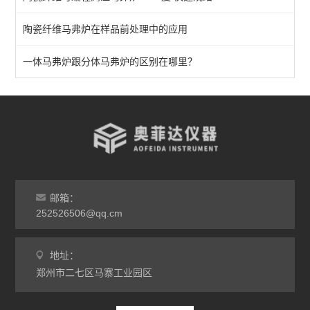
分体式马弗炉
陶瓷纤维马弗炉在样品前处理中的应用
实验室马弗炉
箱式高温炉
一体马弗炉跟分体马弗炉的区别在哪里？
高温实验炉
高温烧结炉
热处理电炉
灰分马弗炉
邮箱：
非标定做马弗炉
252526506@qq.cm
工业高温炉
地址：
郑州市二七区马寨工业园区
工业马弗炉
升降炉