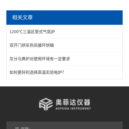
烘箱
相关文章
热风循环烘箱
1200℃三温区管式气氛炉
工业烘箱
双开门烘车热风循环烘箱
恒温烘箱
灰分马弗炉对使用环境有一定要求
高温烘箱
真空烘箱
如何更好的选择高温实验电炉？
台车烘箱
非标定做烘箱
查看全部 >>