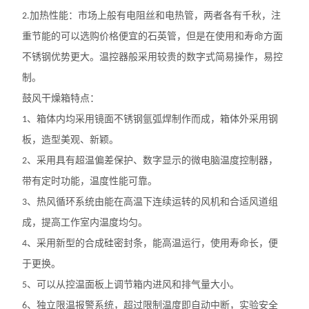
加热性能：市场上般有电阻丝和电热管，两者各有千秋，注
2.
重节能的可以选购价格便宜的石英管，但是在使用和寿命方面
不锈钢优势更大。温控器般采用较贵的数字式简易操作，易控
制。
鼓风干燥箱特点：
、箱体内均采用镜面不锈钢氩弧焊制作而成，箱体外采用钢
1
板，造型美观、新颖。
、采用具有超温偏差保护、数字显示的微电脑温度控制器，
2
带有定时功能，温度性能可靠。
、热风循环系统由能在高温下连续运转的风机和合适风道组
3
成，提高工作室内温度均匀。
、采用新型的合成硅密封条，能高温运行，使用寿命长，便
4
于更换。
、可以从控温面板上调节箱内进风和排气量大小。
5
、独立限温报警系统，超过限制温度即自动中断，实验安全
6