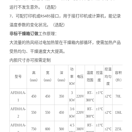
运行不发生意外。（选配）
、可配打印机或
接口，用于接打印机或计算机，能记录
7
RS485
温度参数的变化状况。（选配）
非标干燥箱订做
工作原理：
大流量的热风经过电加热管在干燥箱内部循环，使需加热产品
受热均匀、干燥速度大大提高。
内胆尺寸亦可按需定制
功
控温
高
宽
深
温度
控温
容积
型号
率
电压
均匀
（mm）
（mm）
（mm）
范围
度
（升）
KW
度
AFD101A-
3
RT-
±1℃
450
450
350
220V
±2℃
70L
1
KW
300℃
AFD101A-
3.6
RT-
±1℃
550
550
450
220V
±2℃
136L
2
KW
300℃
AFD101A-
4.5
RT-
±1℃
750
600
500
380V
±2℃
225L