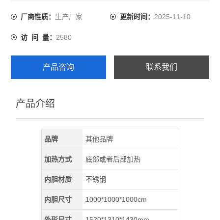
4.诚信企业制造，产品耐用，参数无保留呈现。
5.售后有保障，国内各地均有售后服务（除乡镇）
生产厂家
2025-11-10
厂商性质：
更新时间：
2580
访 问 量：
产品咨询
联系我们
产品介绍
品牌
其他品牌
加热方式
底部或者后部加热
内胆材质
不锈钢
内胆尺寸
1000*1000*1000cm
外形尺寸
1520*1310*1430mm