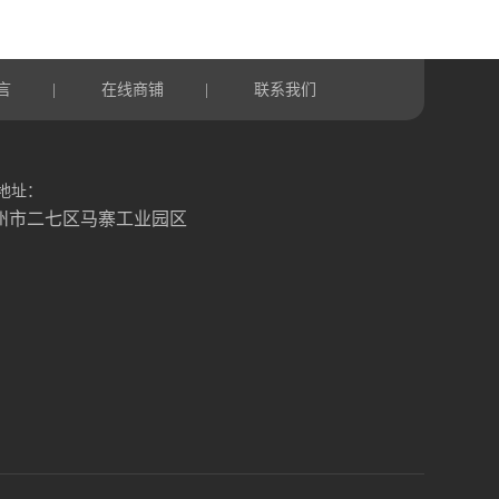
言
在线商铺
联系我们
|
|
地址：
州市二七区马寨工业园区