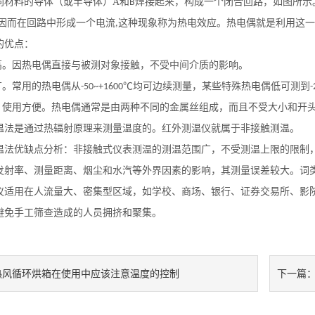
同材料的导体（或半导体）
A
和
焊接起来，构成一个闭合回路，如图所示
B
因而在回路中形成一个电流
这种现象称为热电效应。热电偶就是利用这一
,
的优点：
高。因热电偶直接与被测对象接触，不受中间介质的影响。
广。常用的热电偶从
均可边续测量，某些特殊热电偶低
-50~+1600℃
可测到
，使用方便。热电偶通常是由两种不同的金属丝组成，而且不受大小和开
温法是通过热辐射原理来测量温度的。红外测温仪就属于非接触测温。
温法优缺点分析：非接触式仪表测温的测温范围广，不受测温上限的限制
发射率、测量距离、烟尘和水汽等外界因素的影响，其测量误差较大。词
仪适用在人流量大、密集型区域，如学校、商场、银行、证券交易所、影
避免手工筛查造成的人员拥挤和聚集。
热风循环烘箱在使用中应该注意温度的控制
下一篇