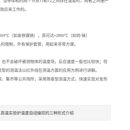
。当导体和的两个节点
和
之间存在温差时，两者之间便产
T1
T2
效应来工作的。
（如金铁镍铬），高可达
（如钨
铼）
-269℃
+2800℃
-
头的限制，外有保护套管，用起来非常方便。
，也不会破坏被测物体的温度场，反应速度一般也比较快；但
类型的测温法以红外线在测温方面的应用为例进行讲解。
院、集市等公共场所；采用筛查型测温方式，快速实现对发热
高温实验炉温度自动操控的三种形式介绍
：