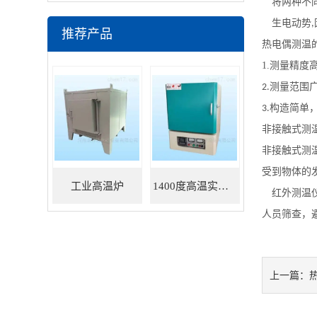
将两种不
生电动势
,
推荐产品
热电偶测温
1.
测量精度
测量范围
2.
构造简单
3.
非接触式测
非接触式测
受到物体的
工业高温炉
1400度高温实验炉
红外测温
人员筛查，
上一篇：