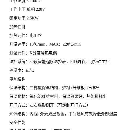
工作温度:≤1100℃
工作电压:单相 220V
额定功率:2.5KW
加热性能
加热元件：电阻丝
升温速率：10℃/min，MAX：≤20℃/min
测温元件：K分度号热电偶
温控系统：30段智能程序温控表，PID调节，可控硅主控
控温度：±1℃
电炉结构
保温结构：三梯度保温结构，炉衬+纤维板+纤维棉
保温耐材：氧化铝纤维材料，保温效果好，热能损耗少
开门方式：左右扇形侧开（可定制开门方式）
炉体结构：内胆+外壳双层钣金，中间通风有效降低外部温度
安全性能