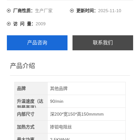
工作温度:≤1100℃
工作电压:单相 220V
生产厂家
2025-11-10
厂商性质：
更新时间：
额定功率:2.5KW
2009
访 问 量：
加热性能
加热元件：电阻丝
升温速率：10℃/min，MAX：≤20℃/min
产品咨询
联系我们
测温元件：K分度号热电偶
温控系统：30段智能程序温控表，PID调节，可控硅主控
产品介绍
品牌
其他品牌
升温速度（达
90/min
到最高温）
内部尺寸
深200*宽150*高150mmmm
加热方式
掺钼电阻丝
最大功率
2.5KWkW