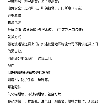
温度超调：超温报警，上下限报警，
电路安全：过流断电，断偶报警，开门断电（可选）
运输属性
物流包装
炉体绕膜+泡沫防撞+外层木箱。（可定制出口包装）
发货方式
般物流运输送货上门，如遇偏远地区物流公司不提供送货上门
的需自提。
河南部分地区我司可送货上门。
配件
4.5升陶瓷纤维马弗炉
标准配件
坩埚钳，防护手套、垫砖等。
可选配件
氧化铝坩埚、不锈钢坩埚、铂金坩埚；
移动炉架，、排烟孔、进气口、观察窗、触摸屏操作、无纸记