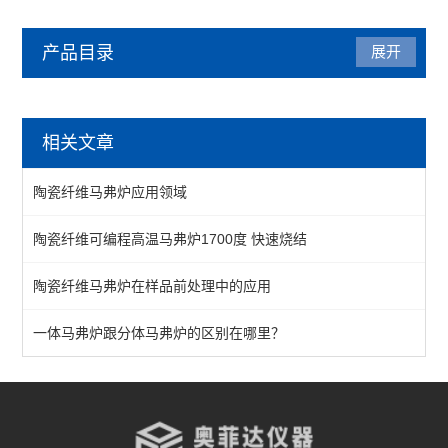
产品目录
展开
马弗炉
相关文章
陶瓷纤维马弗炉
陶瓷纤维马弗炉应用领域
箱式马弗炉
陶瓷纤维可编程高温马弗炉1700度 快速烧结
分体式马弗炉
陶瓷纤维马弗炉在样品前处理中的应用
实验室马弗炉
箱式高温炉
一体马弗炉跟分体马弗炉的区别在哪里？
高温实验炉
高温烧结炉