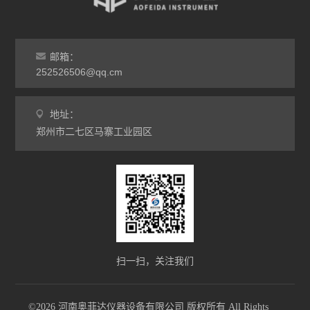
热处理电炉
灰分马弗炉
邮箱：
非标定做马弗炉
252526506@qq.cm
工业高温炉
地址：
郑州市二七区马寨工业园区
工业马弗炉
升降炉
熔块炉
坩埚炉
氧化锆烧结炉
扫一扫，关注我们
电炉配件
©2026 河南奥菲达仪器设备有限公司 版权所有 All Rights