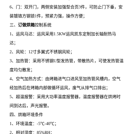
6、门：双开门，两侧安装加强型合页3件，可防止门下垂，安
装镀铬方钢锁1件，预紧力强，操作方便；
三、
订做烘箱
控制系统
1、运风马达：运风采用1.5KW运风凯东定制加长轴耐热马
达；
2、风轮：12寸多翼式不锈钢风轮；
3、加热管：采用不锈钢U型发热管，带散热片，可使发热管温
度均匀散发；
4、空气加热方式：由烤箱进气口进风至加热管风槽内，空气
经加热后在烤箱内部做循环运风，废气从排气口排出；
5、超温报警：采用大功率温度报警器，温度报警器在烘烤时
间到达后，声光报警。
四、烘箱环境条件
1、环境温度：-5℃-40℃；
2、相对湿度：85%RH；