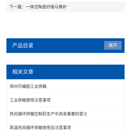
一体式陶瓷纤维马弗炉
下一篇：
产品目录
展开
烘箱
相关文章
热风循环烘箱
郑州可编程工业烘箱
工业烘箱
工业烘箱使用注意事项
恒温烘箱
热风循环烘箱在制药生产中具有重要的意义
高温烘箱
真空烘箱
高温热风循环烘箱使用及注意事项