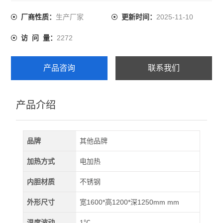
4、温度波动度：±1℃；
5、温度均匀度：±3℃（空载）；
生产厂家
2025-11-10
厂商性质：
更新时间：
6、升温速率：8℃/min；
2272
访 问 量：
7、外壳温度：温升不超过环境+15℃，接缝及门周边除
外。
8、循环风方式：水平循环运风；
产品咨询
联系我们
产品介绍
品牌
其他品牌
加热方式
电加热
内胆材质
不锈钢
外形尺寸
宽1600*高1200*深1250mm mm
温度波动
1℃