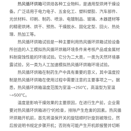
热风循环烘箱
可烘焙各种工业物料，是通用型烘烤干燥设
备。广泛适用于电力电子、五金化工、塑料塑胶、汽车部件、
光伏材料、印刷、制药、喷涂、电镀制品、玻璃、木器建材等
的精密烘烤、烘干、预热、干燥脱水、固化定型、回火、热处
理、热加工等。
热风循环烘箱试验是一种主要利用热风循环烘箱试验设备
所创造的人工模拟热风循环烘箱环境条件来考核产品或金属材
料耐腐蚀性能的环境试验。它分为二大类，一类为天然环境暴
露试验，另一类为人工加速模拟热风循环烘箱环境试验。
热风循环烘箱在制药生产中具有重要的意义，其中温度控
制是热风循环烘箱在使用过程中需要注意的主要事项之一。据
悉，热风循环烘箱温度范围为室温~+250℃，高温型为室温
~+500℃。
温度是影响干燥效果的主要原因，在进行生产前，企业需
要对热风循环烘箱进行*的检查，排除产生危害的因素。热风循
环烘箱开机前，首先将温保开关的旋钮顺时针旋到被限位，然
后按说明书规定步骤开机；否则有可能产生开机即报警并切断