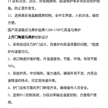
11.设有过流、过压、热电偶故障、超温保护等多项安全防护措
施。防止意外发生。
12、选用真彩液晶触摸屏控制，全中文界面，人机对话，操控
方便。
国产高温箱式马弗炉品牌/1200-1700℃高温马弗炉
上开门陶瓷马弗炉
创新设计
1、采用自动压力炉门设计，改善炉内高温泄露的问题，*程度
炉内温度均匀。
2、进口陶瓷纤维炉膛，升温速度快，节能、环保。有效节能
70%。
3、双层炉壳，中空隔热，强力通风，确保外壳不烫、内壳迅
速降温的特点，可实现快速升降。
4、炉门设有可靠的开门断电开关，确保操作人员安全。
5、选用PLC控制系统，分段功率输出温度控制，方便用户使
用。