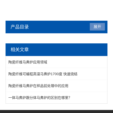
产品目录
展开
马弗炉
相关文章
陶瓷纤维马弗炉
陶瓷纤维马弗炉应用领域
箱式马弗炉
陶瓷纤维可编程高温马弗炉1700度 快速烧结
分体式马弗炉
陶瓷纤维马弗炉在样品前处理中的应用
实验室马弗炉
箱式高温炉
一体马弗炉跟分体马弗炉的区别在哪里？
高温实验炉