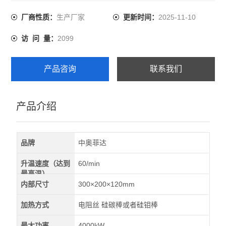
炉膛尺寸：深300*宽200*高200mm
炉膛容积：12L
生产厂家
2025-11-10
厂商性质：
更新时间：
工作温度：≤1400℃
2099
访 问 量：
额定电压：380V
额定功率：12KW
加热性能
产品咨询
联系我们
加热元件：硅钼棒左、右两面加热
产品介绍
品牌
中奥菲达
升温速度（达到
60/min
最高温）
内部尺寸
300×200×120mm
加热方式
电阻丝 硅碳棒或者硅钼棒
最大功率
4000kW