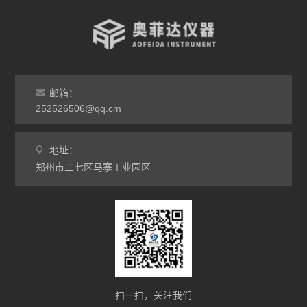
高温烧结炉
热处理电炉
灰分马弗炉
邮箱：
非标定做马弗炉
252526506@qq.cm
工业高温炉
地址：
郑州市二七区马寨工业园区
工业马弗炉
升降炉
熔块炉
坩埚炉
氧化锆烧结炉
扫一扫，关注我们