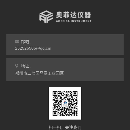
高温烧结炉
热处理电炉
灰分马弗炉
邮箱：
非标定做马弗炉
252526506@qq.cm
工业高温炉
地址：
郑州市二七区马寨工业园区
工业马弗炉
升降炉
熔块炉
坩埚炉
氧化锆烧结炉
扫一扫，关注我们