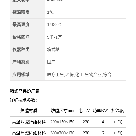
控温精度
1℃
最高温度
1400℃
价格区间
5千-1万
仪器种类
箱式炉
产地类别
国产
应用领域
医疗卫生,环保,化工,生物产业,综合
箱式马弗炉厂家
详细技术参数：
炉膛材质
炉膛尺寸mm
电压V
功率KW
控温度
高温陶瓷纤维材料
200×150×150
220
4
±1℃
高温陶瓷纤维材料
300×200×120
220
6
±1℃