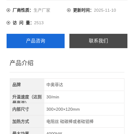
稳定均匀度高，设有炉顶排气孔，可以满足更多实验要
求，高温马弗炉是实验室日常使用的常用选择。
生产厂家
2025-11-10
厂商性质：
更新时间：
2513
访 问 量：
产品咨询
联系我们
产品介绍
品牌
中奥菲达
升温速度（达到
30/min
最高温）
内部尺寸
300×200×120mm
加热方式
电阻丝 硅碳棒或者硅钼棒
最大功率
4000kW