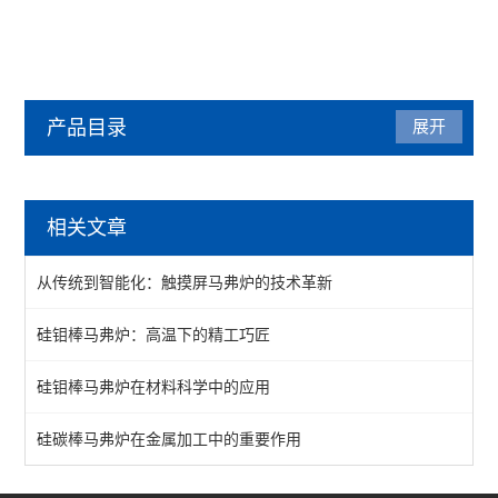
产品目录
展开
马弗炉
相关文章
陶瓷纤维马弗炉
从传统到智能化：触摸屏马弗炉的技术革新
箱式马弗炉
硅钼棒马弗炉：高温下的精工巧匠
分体式马弗炉
硅钼棒马弗炉在材料科学中的应用
实验室马弗炉
箱式高温炉
硅碳棒马弗炉在金属加工中的重要作用
高温实验炉