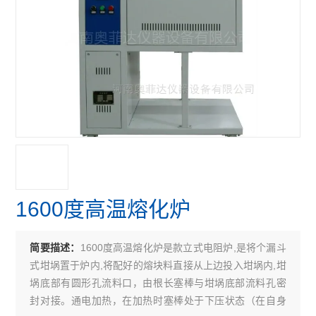
1600度高温熔化炉
1600度高温熔化炉是款立式电阻炉,是将个漏斗
简要描述：
式坩埚置于炉内,将配好的熔块料直接从上边投入坩埚内,坩
埚底部有圆形孔流料口，由根长塞棒与坩埚底部流料孔密
封对接。通电加热，在加热时塞棒处于下压状态（在自身