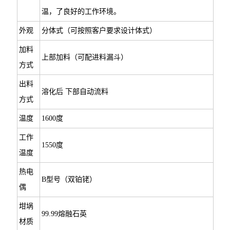
温，了良好的工作环境。
外观
分体式（可按照客户要求设计体式）
加料
上部加料（可配进料漏斗）
方式
出料
溶化后 下部自动流料
方式
温度
1600度
工作
1550度
温度
热电
B型号（双铂铑）
偶
坩埚
99.99熔融石英
材质