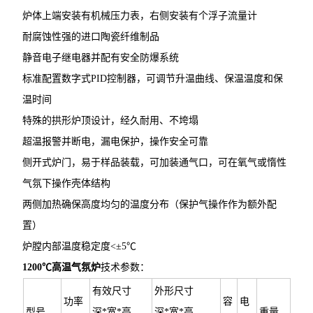
炉体上端安装有机械压力表，右侧安装有个浮子流量计
耐腐蚀性强的进口陶瓷纤维制品
静音电子继电器并配有安全防爆系统
标准配置数字式PID控制器，可调节升温曲线、保温温度和保
温时间
特殊的拱形炉顶设计，经久耐用、不垮塌
超温报警并断电，漏电保护，操作安全可靠
侧开式炉门，易于样品装载，可加装通气口，可在氧气或惰性
气氛下操作壳体结构
两侧加热确保高度均匀的温度分布（保护气操作作为额外配
置）
炉膛内部温度稳定度<±5℃
1200℃高温气氛炉
技术参数：
有效尺寸
外形尺寸
功率
容
电
型号
深*宽*高
深*宽*高
重量