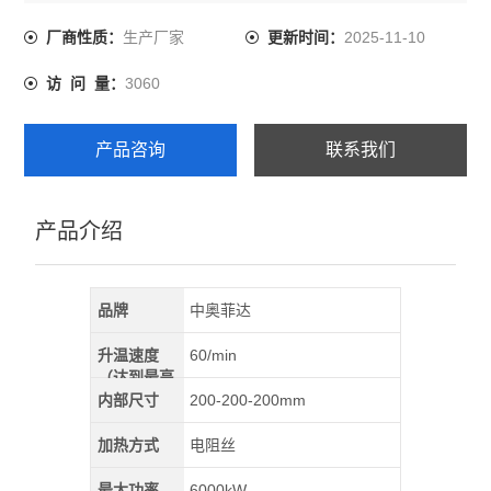
生产厂家
2025-11-10
厂商性质：
更新时间：
3060
访 问 量：
产品咨询
联系我们
产品介绍
品牌
中奥菲达
升温速度
60/min
（达到最高
温）
内部尺寸
200-200-200mm
加热方式
电阻丝
最大功率
6000kW