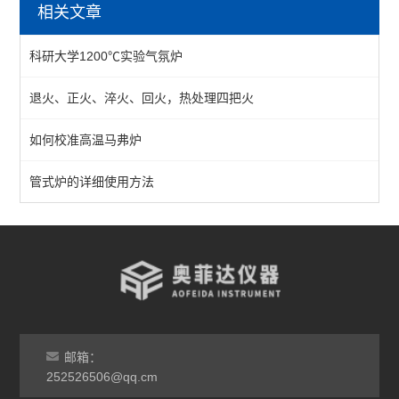
相关文章
箱式气氛炉
科研大学1200℃实验气氛炉
1200℃气氛炉
退火、正火、淬火、回火，热处理四把火
1400℃气氛炉
如何校准高温马弗炉
1700℃气氛炉
真空气氛炉
管式炉的详细使用方法
查看全部 >>
邮箱：
252526506@qq.cm