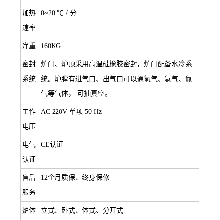
加热
0~20 ℃ / 分
速率
净重
160KG
密封
炉门、炉顶采用高温硅橡胶密封，炉门配备水冷系
系统
统。炉膛有进气口、出气口可以通氢气、氩气、氮
气等气体， 可抽真空。
工作
AC 220V 单项 50 Hz
电压
电气
CE认证
认证
售后
12个月质保、终身保修
服务
炉体
立式、卧式、体式、分开式