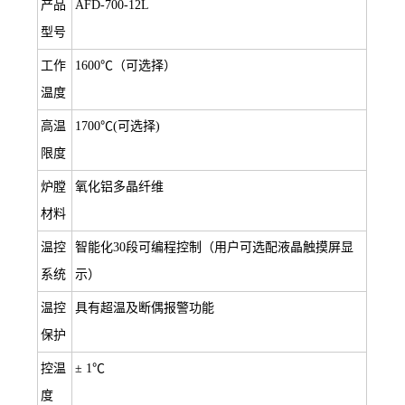
产品
AFD-700-12L
型号
工作
1600℃（可选择）
温度
高温
1700℃(可选择)
限度
炉膛
氧化铝多晶纤维
材料
温控
智能化30段可编程控制（用户可选配液晶触摸屏显
系统
示）
温控
具有超温及断偶报警功能
保护
控温
± 1℃
度