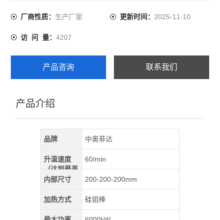
密封采用硅胶泥、炉门采用硅胶垫并通有水冷系统，气体
经过流量计后由后膛进出，有多处洗炉膛进气口、出气口
生产厂家
2025-11-10
厂商性质：
更新时间：
处有燃烧嘴，可以通氢气、氩气、氮气、氧气、氧化碳、
4207
访 问 量：
氨分解气等气体，
产品咨询
联系我们
产品介绍
品牌
中奥菲达
升温速度
60/min
（达到最高
温）
内部尺寸
200-200-200mm
加热方式
硅钼棒
最大功率
6000kW