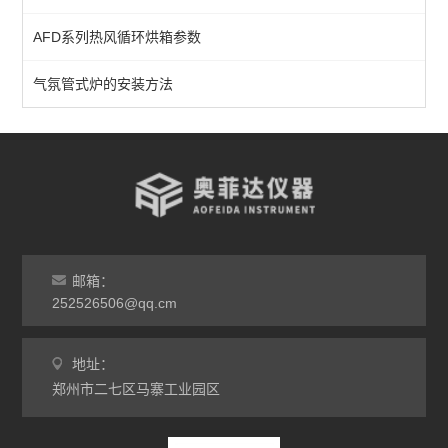
AFD系列热风循环烘箱参数
1700℃气氛炉
真空气氛炉
气氛管式炉的安装方法
查看全部 >>
邮箱：
252526506@qq.cm
地址：
郑州市二七区马寨工业园区