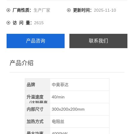
生产厂家
2025-11-10
厂商性质：
更新时间：
2615
访 问 量：
产品咨询
联系我们
产品介绍
品牌
中奥菲达
升温速度
40/min
（达到最高
温）
内部尺寸
300x200x200mm
加热方式
电阻丝
最大功率
4000kW