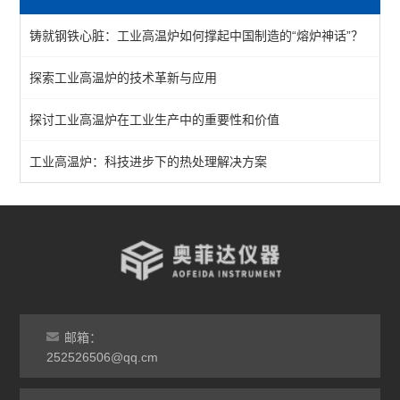
陶瓷纤维马弗炉
铸就钢铁心脏：工业高温炉如何撑起中国制造的“熔炉神话”？
箱式马弗炉
探索工业高温炉的技术革新与应用
分体式马弗炉
探讨工业高温炉在工业生产中的重要性和价值
实验室马弗炉
箱式高温炉
工业高温炉：科技进步下的热处理解决方案
高温实验炉
高温烧结炉
热处理电炉
灰分马弗炉
邮箱：
非标定做马弗炉
252526506@qq.cm
工业高温炉