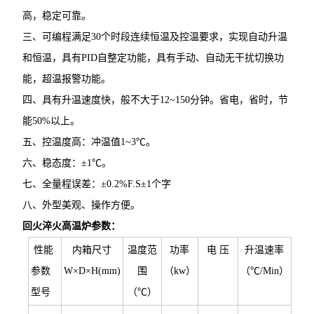
高，稳定可靠。
三、可编程满足30个时段连续恒温及控温要求，实现自动升温
和恒温，具有PID自整定功能，具有手动、自动无干扰切换功
能，超温报警功能。
四、具有升温速度快，般不大于12~150分钟。省电，省时，节
能50%以上。
五、控温度高：冲温值1~3℃。
六、稳态度：±1℃。
七、全量程误差：±0.2%F.S±1个字
八、外型美观、操作方便。
回火淬火高温炉
参数：
性能
内箱尺寸
温度范
功率
电 压
升温速率
参数
W×D×H(mm)
围
（kw）
（℃/Min）
型号
（℃）