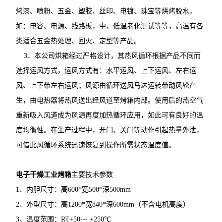
烤漆、喷粉、五金、塑胶、丝印、电镀、珠宝等烘烤脱水，
如：电容、电源、线路板，中、低温老化测试等等，高温有各
类适合五金热处理、回火、定型等产品。
3．本公司烘箱经过严格设计，其热风循环根据产品不同而
选择运风方式，运风方式有：水平运风、上下运风、左右运
风、上下带左右运风；风源由循环送风马达运转带动风轮产
生，由电热器将热风送出经风道至烤箱内部。使用后的热空气
重新吸入风道成为风源再度加热循环应用，如此可有良好的温
度均衡性。在生产过程中，开门、关门等动作引起热量外泄，
可借此风循环系统迅速恢复到操作所需状态温度值。
电子干燥工业烤箱
主要技术参数
1、内胆尺寸：高600*宽500*深500mm
2、外型尺寸：高1200*宽840*深600mm（不含电机高度）
3、温度范围：RT+50--- +250℃