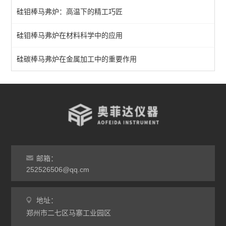
硅钼棒马弗炉：高温下的精工巧匠
分体式马弗炉
硅钼棒马弗炉在材料科学中的应用
实验室马弗炉
箱式高温炉
硅碳棒马弗炉在金属加工中的重要作用
高温实验炉
高温烧结炉
热处理电炉
灰分马弗炉
邮箱：
非标定做马弗炉
252526506@qq.cm
工业高温炉
地址：
郑州市二七区马寨工业园区
工业马弗炉