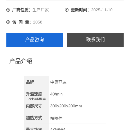
电力、冶金、化工等化验室以及大专院校的实验室分析和
工业热处理等行业。
生产厂家
2025-11-10
厂商性质：
更新时间：
2058
访 问 量：
产品咨询
联系我们
产品介绍
品牌
中奥菲达
升温速度
40/min
（达到最高
温）
内部尺寸
300x200x200mm
加热方式
硅碳棒
最大功率
4KWkW