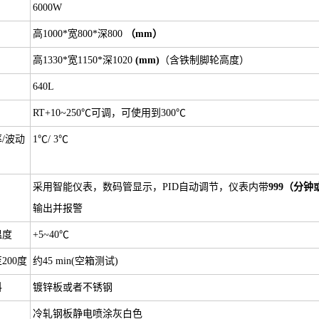
6000W
高1000*宽800*深800
（mm）
高1330*宽1150*深1020
(mm)
（含铁制脚轮高度）
640L
RT+10~250℃可调，可使用到300℃
/波动
1℃/ 3℃
采用智能仪表，数码管显示，PID自动调节，仪表内带
999（分
输出并报警
温度
+5~40℃
200度
约45 min(空箱测试)
料
镀锌板或者不锈钢
冷轧钢板静电喷涂灰白色