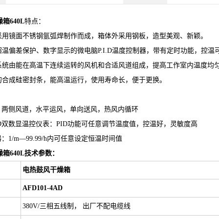
箱640L
特点：
均采用镜面不锈钢氩弧焊制作而成，箱体外采用钢板，造型美观、新颖。
超温偏差保护、数字显示的微电脑P.I.D温度控制器，带有定时功能，控温
环系统由能在高温下连续运转的风机和合适风道组成，提高工作室内温度均
型的合成硅密封条，能高温运行，使用寿命长，便于更换。
环：两侧风道，水平运风，单向送风，热风内循环
ED双数显温控仪表：PID功能可任意调节温度值，控温好，灵敏度高
：1/m—99.99/h内可任意设定恒温时间值
箱640L
技术参数：
电热鼓风干燥箱
AFD
101-4AD
380V/三相五线制， 出厂不配电缆线