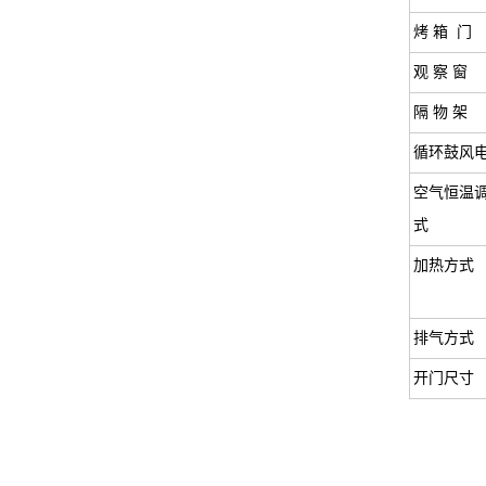
烤 箱 门
观 察 窗
隔 物 架
循环鼓风
空气恒温
式
加热方式
排气方式
开门尺寸