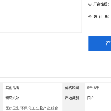
厂商性质：
访 问 量
绍
其他品牌
价格区间
5千-8千
精密烘箱
产地类别
国产
医疗卫生,环保,化工,生物产业,综合