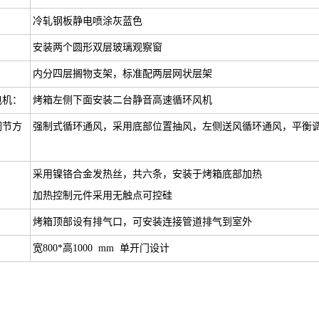
冷轧钢板静电喷涂灰蓝色
安装两个圆形双层玻璃观察窗
内分四层搁物支架，标准配两层网状层架
电机：
烤箱左侧下面安装二台静音高速循环风机
调节方
强制式循环通风，采用底部位置抽风，左侧送风循环通风，平衡
采用镍铬合金发热丝，共六条，安装于烤箱底部加热
加热控制元件采用无触点可控硅
烤箱顶部设有排气口，可安装连接管道排气到室外
宽800*高1000 mm 单开门设计