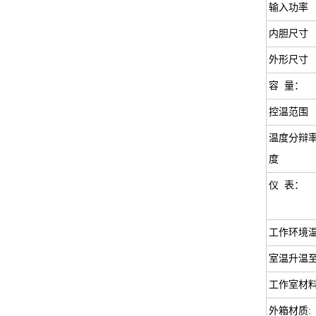
输入功率
内胆尺寸
外形尺寸
容 量：
控温范围
温度分辩率
度
仪 表：
工作环境
室温升温至
工作室材
外箱材质: