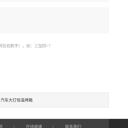
阿拉伯数字），如：三加四=7
汽车大灯恒温烤箱
：
言
在线商铺
联系我们
|
|