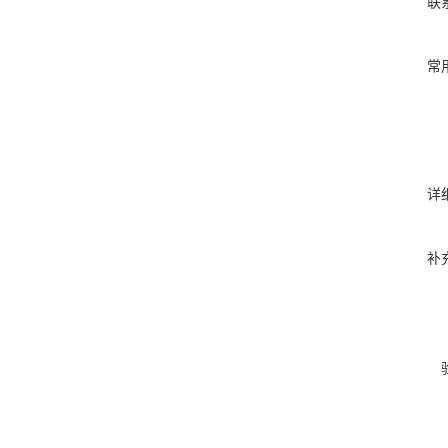
联
常
详
补