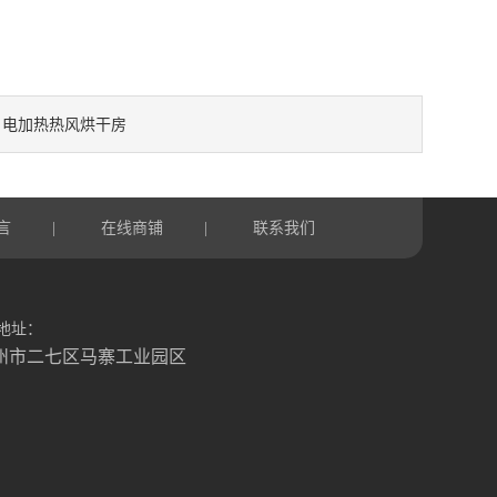
电加热热风烘干房
：
言
在线商铺
联系我们
|
|
地址：
州市二七区马寨工业园区