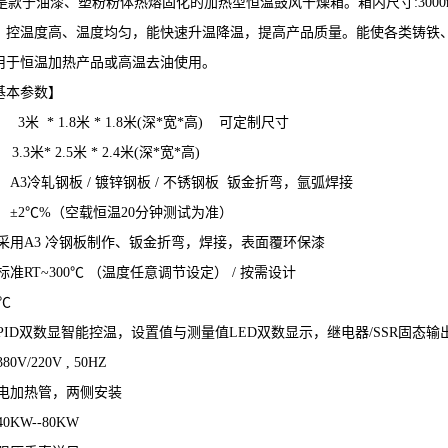
是款于油漆、塑粉粉体热熔固化的加热型恒温鼓风干燥箱。箱内尺寸:3000mm
，控温度高、温度均匀，能快速升温降温，提高产品质量。能使各类铸铁
用于恒温加热产品或高温去油使用。
基本参数】
3米 * 1.8米 * 1.8米(深*宽*高) 可定制尺寸
3米* 2.5米 * 2.4米(深*宽*高)
 A3冷轧钢板 / 镀锌钢板 / 不锈钢板 钣金折弯，氩弧焊接
 ±2℃%（空载恒温20分钟测试为准）
采用A3 冷钢板制作、钣金折弯，焊接，表面覆环保漆
标准RT~300℃ （温度任意调节设定） / 按需设计
℃
PID双数显智能控温，设置值与测量值LED双数显示，继电器/SSR固态输
V/220V , 50HZ
 电加热管，两侧安装
0KW--80KW