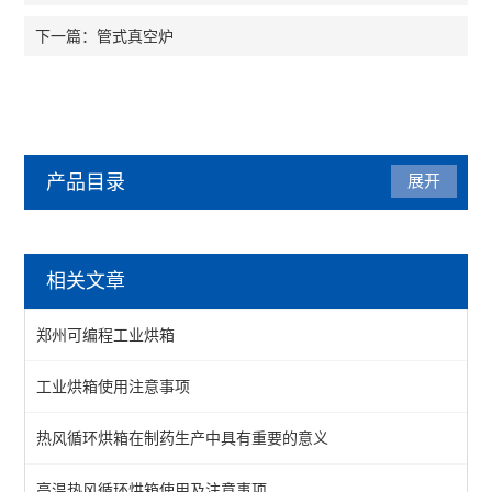
管式真空炉
下一篇：
产品目录
展开
烘箱
相关文章
热风循环烘箱
郑州可编程工业烘箱
工业烘箱
工业烘箱使用注意事项
恒温烘箱
热风循环烘箱在制药生产中具有重要的意义
高温烘箱
真空烘箱
高温热风循环烘箱使用及注意事项