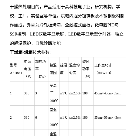
干燥热处理目的，产品适用于高科技电子业，研究机构，学
校，工厂，实验室等单位。烘箱内胆分镀锌板及不锈钢板材制
作而成，外壳为冷轧板烤漆，全触控式面板，微电脑PID与
SSR控制，LED双数字显示屏，LED数字显示型计时器，独立
的超温保护，自我诊断功能。
干燥箱-烘箱
技术参数:
电源
加热功
鼓风
型号
控温
控温
温度均
工作室尺寸
电压
率
功率
AFD881
范围
度
匀度
（H×W×D）
（V）
（KW）
（W）
室温
1
380
3
﹋
±1℃
≤±2.5%
180
45cm×45cm×35cm
200℃
室温
2
380
6
﹋
±1℃
≤±2.5%
180
55cm×55cm×45cm
200℃
室温