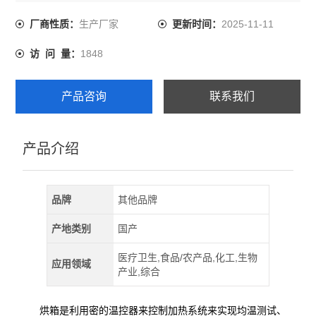
面板，微电脑PID与SSR控制，LED双数字显示屏，LED数
字显示型计时器，独立的超温保护，自我诊断功能。
生产厂家
2025-11-11
厂商性质：
更新时间：
1848
访 问 量：
产品咨询
联系我们
产品介绍
品牌
其他品牌
产地类别
国产
医疗卫生,食品/农产品,化工,生物
应用领域
产业,综合
烘箱是利用密的温控器来控制加热系统来实现均温测试、