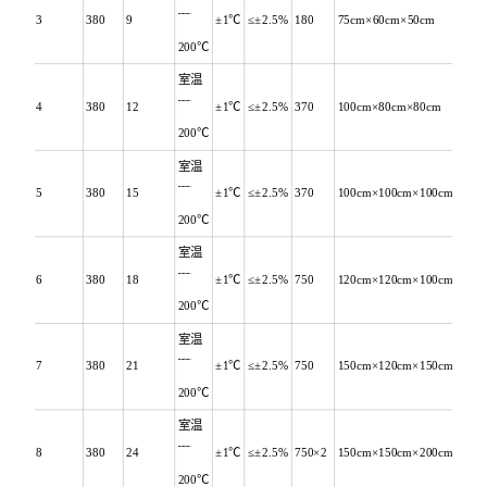
3
380
9
﹋
±1℃
≤±2.5%
180
75cm×60cm×50cm
200℃
室温
4
380
12
﹋
±1℃
≤±2.5%
370
100cm×80cm×80cm
200℃
室温
5
380
15
﹋
±1℃
≤±2.5%
370
100cm×100cm×100cm
200℃
室温
6
380
18
﹋
±1℃
≤±2.5%
750
120cm×120cm×100cm
200℃
室温
7
380
21
﹋
±1℃
≤±2.5%
750
150cm×120cm×150cm
200℃
室温
8
380
24
﹋
±1℃
≤±2.5%
750×2
150cm×150cm×200cm
200℃