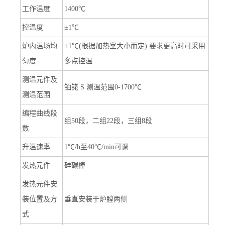
工作温度
1400℃
控温度
±1℃
炉内温场均
±1℃(根据加热室大小而定) 要求更高时可采用
匀度
多点控温
测温元件及
铂铑 S 测温范围0-1700℃
测温范围
编程曲线段
组50段，二组22段，三组8段
数
升温速率
1℃/h至40℃/min可调
发热元件
硅碳棒
发热元件安
装位置及方
垂直安装于炉膛两侧
式