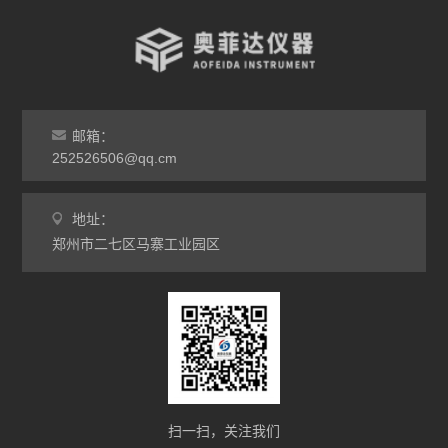
高温烧结炉
热处理电炉
灰分马弗炉
邮箱：
非标定做马弗炉
252526506@qq.cm
工业高温炉
地址：
郑州市二七区马寨工业园区
工业马弗炉
升降炉
熔块炉
坩埚炉
氧化锆烧结炉
扫一扫，关注我们