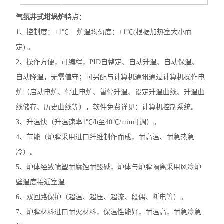
气氛井式坩埚炉
特点：
1、控制度：±1℃ 炉温均匀度：±1℃(根据加热室大小而
定) 。
2、操作方便，可编程，PID自整定、自动升温、自动保温、
自动降温，无需值守；可另配与计算机通讯通过计算机操作电
炉（启动电炉、停止电炉、暂停升温、设定升温曲线、升温曲
线储存、历史曲线等），软件免费详见：计算机控制系统。
3、升温快（升温速率1℃/h至40℃/min可调）。
4、节能（炉膛采用进口纤维制作而成，耐高温、耐急热急
冷）。
5、炉体经致喷塑耐腐蚀耐酸碱，炉体与炉膛隔离采用风冷炉
壁温度接近室温
6、双回路保护（超温、超压、超流、段偶、断电等）。
7、炉膛材料进口耐火材料，保温性能好，耐温高，耐急冷急