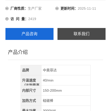
为圆柱体，工作室由耐火材料制成的整体炉睦，炉膛内放
坩埚，供用户使用。
生产厂家
2025-11-11
厂商性质：
更新时间：
2419
访 问 量：
产品咨询
联系我们
产品介绍
品牌
中奥菲达
升温速度
40/min
（达到最高
温）
内部尺寸
150-200mm
加热方式
硅碳棒
最大功率
3000kW