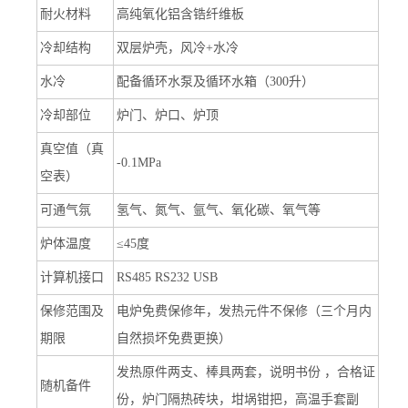
耐火材料
高纯氧化铝含锆纤维板
冷却结构
双层炉壳，风冷+水冷
水冷
配备循环水泵及循环水箱（300升）
冷却部位
炉门、炉口、炉顶
真空值（真
-0.1MPa
空表）
可通气氛
氢气、氮气、氩气、氧化碳、氧气等
炉体温度
≤45度
计算机接口
RS485 RS232 USB
保修范围及
电炉免费保修年，发热元件不保修（三个月内
期限
自然损坏免费更换）
发热原件两支、棒具两套，说明书份 ，合格证
随机备件
份，炉门隔热砖块，坩埚钳把，高温手套副