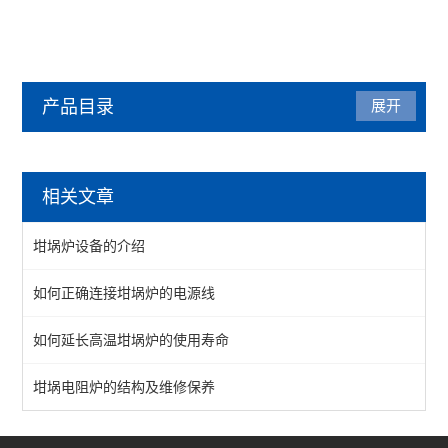
产品目录
展开
马弗炉
相关文章
陶瓷纤维马弗炉
坩埚炉设备的介绍
箱式马弗炉
如何正确连接坩埚炉的电源线
分体式马弗炉
如何延长高温坩埚炉的使用寿命
实验室马弗炉
箱式高温炉
坩埚电阻炉的结构及维修保养
高温实验炉