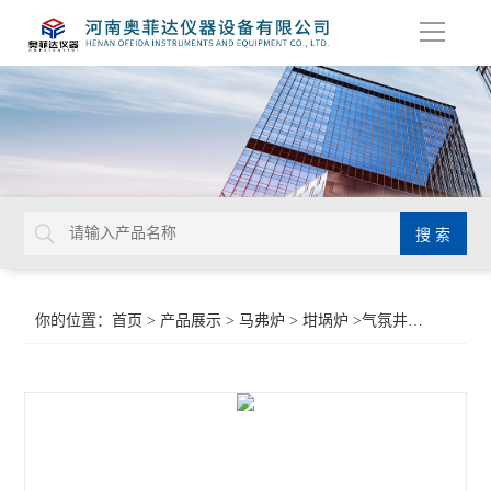
导
航
你的位置：
首页
>
产品展示
>
马弗炉
>
坩埚炉
>气氛井式坩埚炉