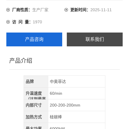
同的加热元件，型号齐全，安全可靠，同时也可满足于不
同工艺实验而特殊制造。
生产厂家
2025-11-11
厂商性质：
更新时间：
1970
访 问 量：
产品咨询
联系我们
产品介绍
品牌
中奥菲达
升温速度
60/min
（达到最高
温）
内部尺寸
200-200-200mm
加热方式
硅碳棒
最大功率
6000kW