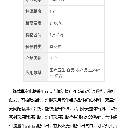
控温精度
1℃
最高温度
1400℃
价格区间
1万-2万
仪器种类
真空炉
产地类别
国产
医疗卫生,食品/农产品,生物产
应用领域
业,综合
箱式真空电炉
采用双层壳体结构和PID程序控温系统，移相
触发、可控硅控制，炉膛采用氧化铝多晶体纤维材料，双层炉
壳间配有风冷系统，能快速升降温，采用外壳整体密封、盖板
密封采用耐温硅胶、炉门采用硅胶垫并通有水冷系统，气体经
过流量计后由后膛进出，有多处洗炉膛进出气口，可以预抽真