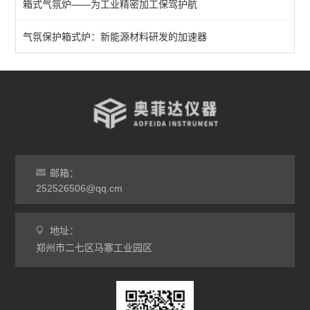
箱式气氛炉——为工业精密加工保驾护航
1700℃气氛炉
真空气氛炉
气氛保护箱式炉：新能源材料研发的加速器
查看全部 >>
邮箱：
252526506@qq.cm
地址：
郑州市二七区马寨工业园区