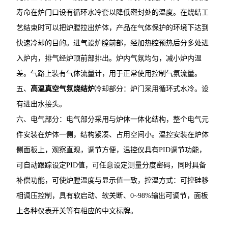
寿命在炉门口设有循环水冷套以降低密封处的温度。在烧结工
艺结束时可以把炉膛拉出炉体，产品在气体保护的环境下达到
快速冷却的目的。进气设炉膛前部，经加热腔预热后分多处进
入炉内，排气经炉顶前部排出。炉内气氛均匀，减小炉内温
差。气路上装有气体流量计，用于正常使用控制气氛流量。
五、
高温真空气氛烧结炉
冷却部分：炉门采用循环式水冷。设
有进出水接头。
六、电气部分：电气部分采用与炉体一体化结构，整个电气元
件安装在炉体一侧，结构紧凑、占用空间小。温控安装在炉体
侧面板上，观察直观，调节方便，温控仪具有PID调节功能，
可自动跟踪设定PID值，可任意设定测量分度密码，同时具备
补偿功能，可使炉膛温度与显示值一致，控温方式：可控硅移
相调压控制，具有软启动、软关断、0~98%输出可调节，面板
上各种仪表开关等有相应的中文标牌。