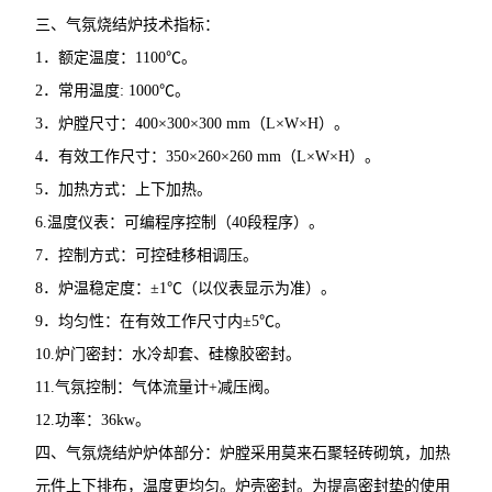
三、气氛烧结炉技术指标：
1．额定温度：1100℃。
2．常用温度: 1000℃。
3．炉膛尺寸：400×300×300 mm（L×W×H）。
4．有效工作尺寸：350×260×260 mm（L×W×H）。
5．加热方式：上下加热。
6.温度仪表：可编程序控制（40段程序）。
7．控制方式：可控硅移相调压。
8．炉温稳定度：±1℃（以仪表显示为准）。
9．均匀性：在有效工作尺寸内±5℃。
10.炉门密封：水冷却套、硅橡胶密封。
11.气氛控制：气体流量计+减压阀。
12.功率：36kw。
四、气氛烧结炉炉体部分：炉膛采用莫来石聚轻砖砌筑，加热
元件上下排布，温度更均匀。炉壳密封。为提高密封垫的使用