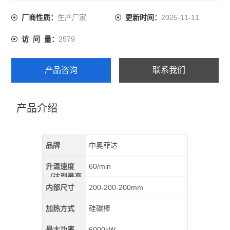
度，使用不同的加热元件，型号齐全，安全可靠，同时也
可满足于不同工艺实验而特殊制造。
生产厂家
2025-11-11
厂商性质：
更新时间：
2579
访 问 量：
产品咨询
联系我们
产品介绍
品牌
中奥菲达
升温速度
60/min
（达到最高
温）
内部尺寸
200-200-200mm
加热方式
硅碳棒
最大功率
6000kW