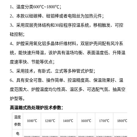
1、温度分类600℃~1800℃；
2、本款以硅碳棒、硅钼棒或者电阻丝为加热元件；
3、采用双层壳体结构和30段程序控温系统，移相触发、可控
硅控制；
4、炉膛采用氧化铝多晶体纤维材料，双层炉壳间配有风冷系
统，能快速升降温，该炉具有温场均衡、表面温度低、升降温
度速率快、节能等优点；
5、采用技术，有卧式、立式等多种管式炉型；
6、具有安全可靠、操作简单、控温精度高、保温效果好、温
度范围大、炉膛温度均匀性高、温区多、可选配气氛、抽真空
炉型等。
高温箱式热处理炉
技术参数：
温度
1000℃
1200℃
1400℃
1600℃
1700℃
1800℃
参数
电