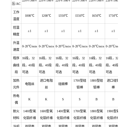
220V/380V
220V/380V
220V/380V
220V/380V
220V/380V
220V/380V
压/AC
工作
1000℃
1200℃
1350℃
1550℃
1650℃
1750℃
温度
控温
±1
±1
±1
±1
±1
±1
精度
升温
0-20℃/min
0-20℃/min
0-20℃/min
0-20℃/min
0-20℃/min
0-20℃/min
速度
程序
16段，32
16段，32
16段，32
16段，32
16段，32
16段，32
曲线
段，40段
段，40段
段，40段
段，40段
段，40段
段，40段
段
可选
可选
可选
可选
可选
可选
加热
进口电阻
1700型硅
1800型硅
进口硅钼
电阻丝
硅碳棒
元件
丝
钼棒
钼棒
棒
热电
K
K
S
S
B
B
偶
耐火
1400型氧
1600型氧
1400型氧
1700型氧
1800型氧
1900型氧
材料
化铝纤维
化铝纤维
化铝纤维
化铝纤维
化铝纤维
化铝纤维
冷却
双层壳
双层壳
双层壳
双层壳
双层壳
双层壳