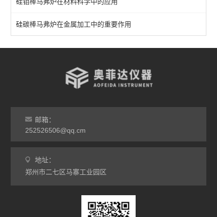
硅钼棒马弗炉在材料科学中的应用
实验室马弗炉
箱式高温炉
硅碳棒马弗炉在金属加工中的重要作用
高温实验炉
高温烧结炉
热处理电炉
灰分马弗炉
邮箱：
非标定做马弗炉
252526506@qq.cm
工业高温炉
地址：
郑州市二七区马寨工业园区
工业马弗炉
升降炉
熔块炉