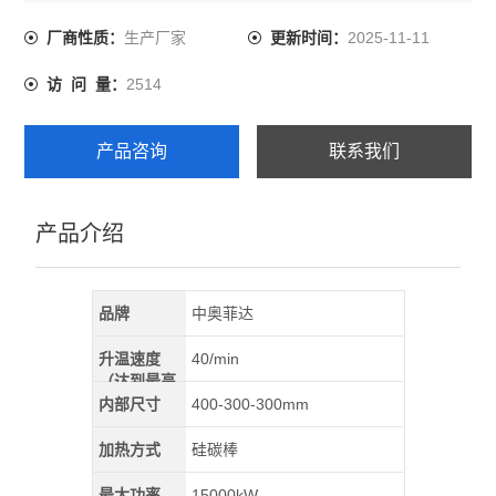
析、生产而研制的设备。
生产厂家
2025-11-11
厂商性质：
更新时间：
2514
访 问 量：
产品咨询
联系我们
产品介绍
品牌
中奥菲达
升温速度
40/min
（达到最高
温）
内部尺寸
400-300-300mm
加热方式
硅碳棒
最大功率
15000kW