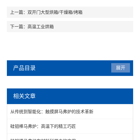
双开门大型烘箱/干燥箱/烤箱
上一篇：
高温工业烘箱
下一篇：
产品目录
展开
马弗炉
相关文章
陶瓷纤维马弗炉
从传统到智能化：触摸屏马弗炉的技术革新
箱式马弗炉
硅钼棒马弗炉：高温下的精工巧匠
分体式马弗炉