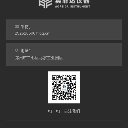
热处理电炉
灰分马弗炉
邮箱：
非标定做马弗炉
252526506@qq.cm
工业高温炉
地址：
郑州市二七区马寨工业园区
工业马弗炉
升降炉
熔块炉
坩埚炉
氧化锆烧结炉
扫一扫，关注我们
电炉配件