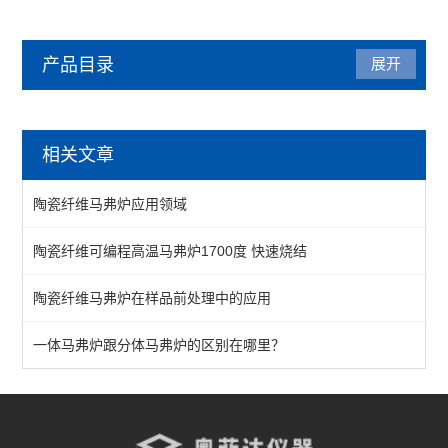
产品目录
展开
马弗炉
相关文章
陶瓷纤维马弗炉
陶瓷纤维马弗炉应用领域
箱式马弗炉
陶瓷纤维可编程高温马弗炉1700度 快速烧结
分体式马弗炉
陶瓷纤维马弗炉在样品前处理中的应用
实验室马弗炉
箱式高温炉
一体马弗炉跟分体马弗炉的区别在哪里？
高温实验炉
高温烧结炉