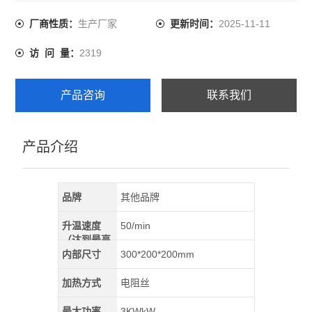
温控采用宇电温控仪表，她具有30-50段可编程PID自整定.
自动升温.自动降温.无需值守.
生产厂家
2025-11-11
厂商性质：
更新时间：
2319
访 问 量：
产品咨询
联系我们
产品介绍
品牌
其他品牌
升温速度
50/min
（达到最高
温）
内部尺寸
300*200*200mm
加热方式
电阻丝
最大功率
3KWkW