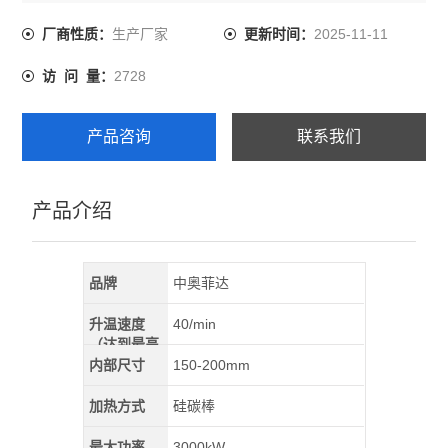
外型为圆柱体，工作室由耐火材料制成的整体炉睦，炉膛
内放坩埚，供用户使用。
生产厂家
2025-11-11
厂商性质：
更新时间：
2728
访 问 量：
产品咨询
联系我们
产品介绍
品牌
中奥菲达
升温速度
40/min
（达到最高
温）
内部尺寸
150-200mm
加热方式
硅碳棒
最大功率
3000kW