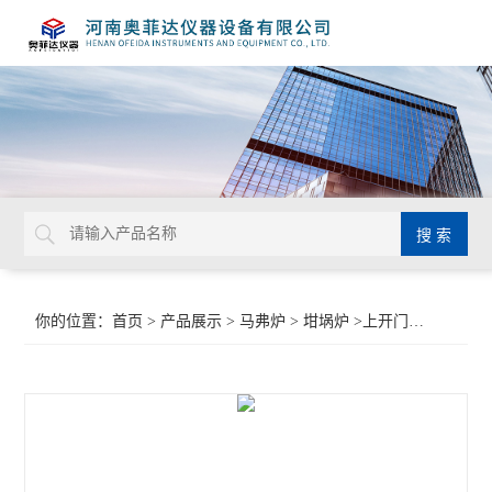
你的位置：
首页
>
产品展示
>
马弗炉
>
坩埚炉
>上开门井式坩埚炉