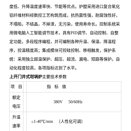
度低、升降温度速率快、节能等优点。炉膛采用进口复合氧化
铝纤维材料经数控工艺构筑而成，抗热震性强，耐腐蚀性好，
不塌陷，不结晶，不掉渣，无污染，使用寿命长。控制系统采
用微电脑人工智能调节技术，具有PID调节、自动控制、自整
定功能，多段程序编程，并可编制各种升温、保温、降温程
序，控温精度高；集成模块可控硅控制、移相触发，保护系
统：采用独立超温保护、超压、超流、漏电、短路等保护。自
动化程度较高，各项指标达到了水平。
上开门井式坩埚炉
主要技术参数
项 目
指 标 值
额定
380V 50/60Hz
电压
升温
≤1-40℃/min （人性化可调）
速率