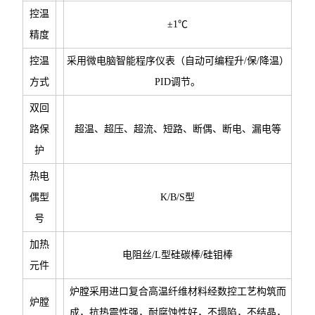
控温
±1℃
精度
控温
采用微电脑智能程序仪表（自动可编程升/保/降温）
方式
PID调节。
双回
路保
超温、超压、超流、短路、断偶、断电、漏电等
护
热电
偶型
K/B/S型
号
加热
电阻丝/L型硅碳棒/硅钼棒
元件
炉膛采用进口复合高温纤维材料经数控工艺构筑而
炉膛
成，抗热震性强，耐腐蚀性好，不塌陷，不结晶，