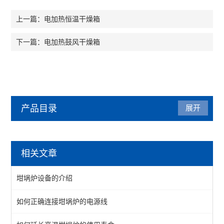
电加热恒温干燥箱
上一篇：
电加热鼓风干燥箱
下一篇：
产品目录
展开
马弗炉
相关文章
陶瓷纤维马弗炉
坩埚炉设备的介绍
箱式马弗炉
如何正确连接坩埚炉的电源线
分体式马弗炉