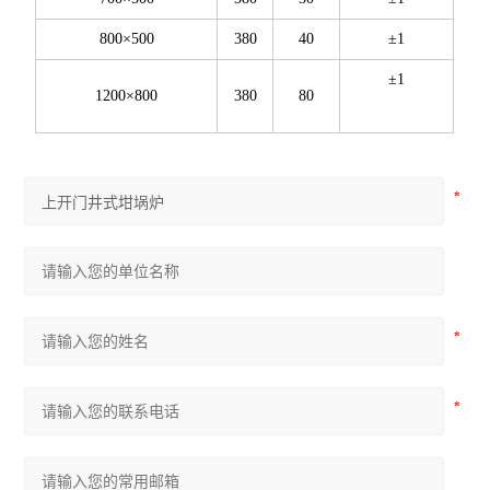
800×500
380
40
±1
±1
1200×800
380
80