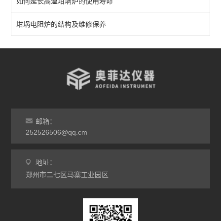
如何延长高温坩埚炉的使用寿命
实验室马弗炉
箱式高温炉
坩埚电阻炉的结构及维修保养
高温实验炉
高温烧结炉
热处理电炉
灰分马弗炉
邮箱：
非标定做马弗炉
252526506@qq.cm
工业高温炉
地址：
郑州市二七区马寨工业园区
工业马弗炉
升降炉
熔块炉