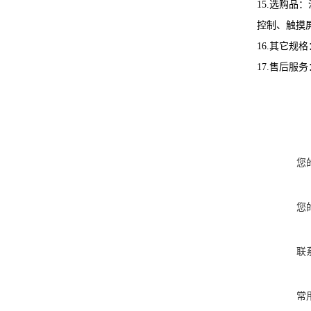
15.选购
控制、触摸
16.其它
17.售后服
您
您
联
常