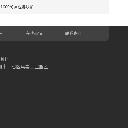
1600℃高温熔块炉
：
言
在线商铺
联系我们
|
|
地址：
州市二七区马寨工业园区