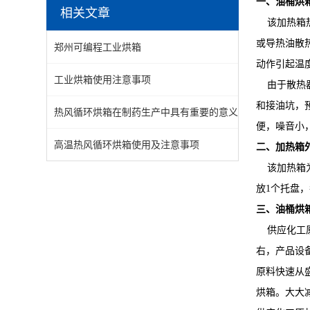
一、
油桶烘
相关文章
该加热箱热
或导热油散
郑州可编程工业烘箱
动作引起温
工业烘箱使用注意事项
由于散热器
和接油坑，
热风循环烘箱在制药生产中具有重要的意义
便，噪音小
高温热风循环烘箱使用及注意事项
二、加热箱
该加热箱为
放1个托盘，
三、
油桶烘
供应化工原
右，产品设
原料快速从
烘箱。大大