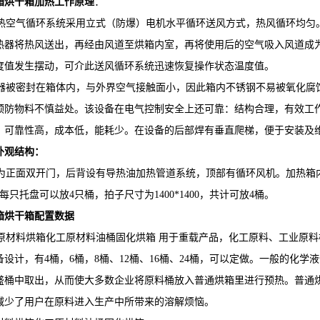
箱烘干箱
加热工作原理
：
空气循环系统采用立式（防爆）电机水平循环送风方式，热风循环均匀
热器将热风送出，再经由风道至烘箱内室，再将使用后的空气吸入风道成
度值发生摆动，可介此送风循环系统迅速恢复操作状态温度值。
被密封在箱体内，与外界空气接触面小，因此箱内不锈钢不易被氧化腐
预防物料不慎益处。该设备在电气控制安全上还可靠：结构合理，有效工
，可靠性高，成本低，能耗少。在设备的后部焊有垂直爬梯，便于安装及
外观结构：
正面双开门，后背设有导热油加热管道系统，顶部有循环风机。加热箱内
每只托盘可以放4只桶，拍子尺寸为1400*1400，共计可放4桶。
箱烘干箱
配置数据
材料烘箱化工原材料油桶固化烘箱 用于重载产品，化工原料、工业原料桶
备设计，有4桶，6桶，8桶、12桶、16桶、24桶，可以定做。一般的化
盛桶中取出，从而使大多数企业将原料桶放入普通烘箱里进行预热。普通
减少了用户在原料进入生产中所带来的溶解烦恼。