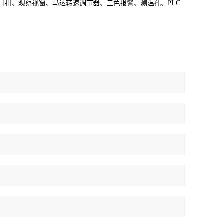
门扣、观察视窗、马达转速调节器、三色报警、测温孔、PLC