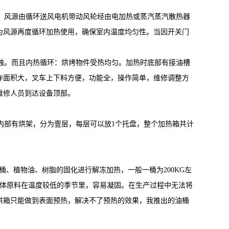
。风源由循环送风电机带动风轮经由电加热或蒸汽蒸汽散热器
为风源再度循环加热使用，确保室内温度均匀性。当因开关门
蚀。而且内热循环：烘烤物件受热均匀。加热时底部有接油槽
作面积大，叉车上下料方便，功能全，操作简单，维修调整方
维修人员到达设备顶部。
部有烘架，分为壹层，每层可以放1个托盘，整个加热箱共计
、植物油、树脂的固化进行解冻加热，一般一桶为200KG左
学液体原料在温度较低的季节里，容易凝固。在生产过程中无法将
烘箱只能做到表面预热，解决不了预热的效果，我推出的油桶