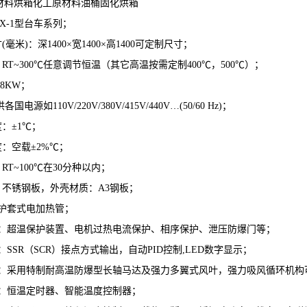
材料烘箱化工原材料油桶固化烘箱
HX-1型台车系列；
(毫米)：深1400×宽1400×高1400可定制尺寸；
：RT~300℃任意调节恒温（其它高温按需定制400℃，500℃）；
18KW；
国电源如110V/220V/380V/415V/440V…(50/60 Hz)；
度：±1℃；
度：空载±2%℃；
RT~100℃在30分种以内；
：不锈钢板，外壳材质：A3钢板；
：护套式电加热管；
装置：超温保护装置、电机过热电流保护、相序保护、泄压防爆门等；
制：SSR（SCR）接点方式输出，自动PID控制,LED数字显示；
系统：采用特制耐高温防爆型长轴马达及强力多翼式风叶，强力吸风循环机
件：恒温定时器、智能温度控制器；