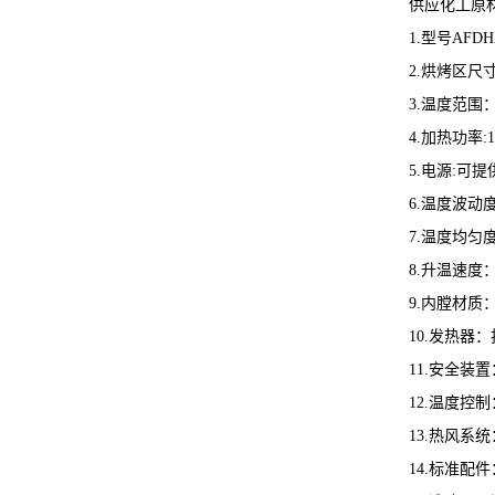
供应化工原
1.型号AFD
2.烘烤区尺寸
3.温度范围
4.加热功率:
5.电源:可提供各
6.温度波动
7.温度均匀
8.升温速度：
9.内膛材质
10.发热器
11.安全
12.温度控
13.热风
14.标准配