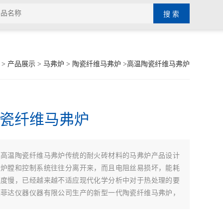
>
产品展示
>
马弗炉
>
陶瓷纤维马弗炉
>高温陶瓷纤维马弗炉
瓷纤维马弗炉
高温陶瓷纤维马弗炉传统的耐火砖材料的马弗炉产品设计
：
，炉膛和控制系统往往分离开来，而且电阻丝易损坏，能耗
速度慢，已经越来越不适应现代化学分析中对于热处理的要
奥菲达仪器仪器有限公司生产的新型一代陶瓷纤维马弗炉，
多晶体纤维为主要炉膛材料，产品重量轻、耐高温、热容
绝热性能良好、高温绝热性能良好、无毒性，已经在机械、