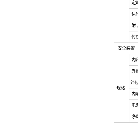
定
运
附
传
安全装置
内尺
外
外包
规格
内
电源
净重