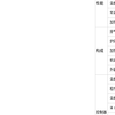
性能
温
常
加
排
炉
构成
加
额
外
温
程
温
温
控制器