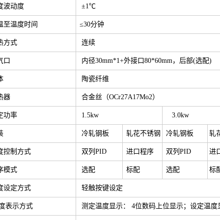
度波动度
±1℃
温至温度时间
≤30分钟
热方式
连续
气口
内径30mm*1+外接口80*60mm，后部(选配)
体
陶瓷纤维
热器
合金丝（OCr27A17Mo2）
定功率
1.5kw
3.0kw
装
冷轧钢板
轧花不锈钢
冷轧钢板
轧
度控制方式
双列PID
进口程序
双列PID
进
序模式
选配
标配
选配
标
度设定方式
轻触按键设定
 度表示方式
测定温度显示： 4位数码上位显示；设定温度