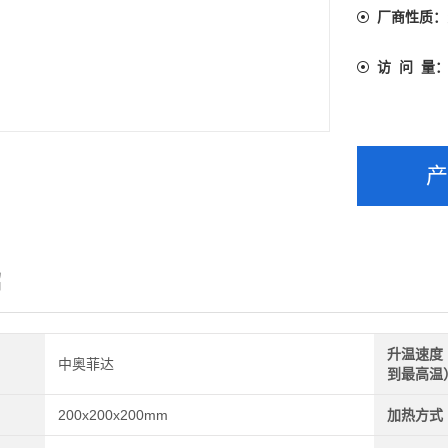
冶金、化工
厂商性质：
访 问 量
绍
升温速度
中奥菲达
到最高温
200x200x200mm
加热方式