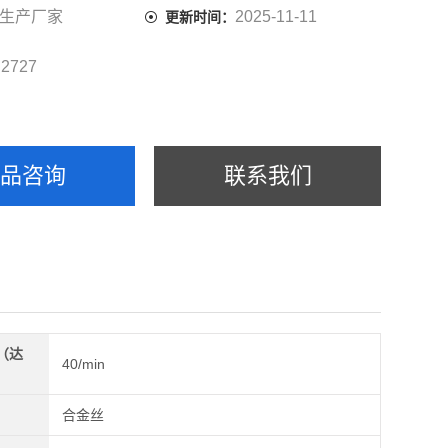
、石油、陶瓷、玻璃、电子等行业都得到了广泛
生产厂家
2025-11-11
更新时间：
2727
：
产品咨询
联系我们
（达
40/min
）
合金丝