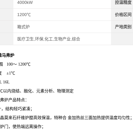
4000kW
控温精度
1200℃
价格区间
箱式炉
产地类别
医疗卫生,环保,化工,生物产业,综合
维马弗炉
 100～ 1200℃
度 ±1℃
L 16L
00℃以内烧结、融化、元素分析、物理测定
马弗炉产品特点：
计，结构轻巧紧凑；
多晶莫来石纤维炉膛高效保温，特种合 金加热丝三面加热提供温度均匀性
式炉门，使热端远离操作；