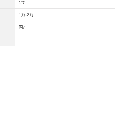
1℃
1万-2万
国产
；