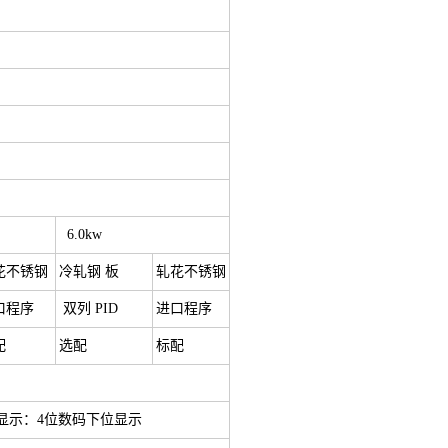
6.0kw
花不锈钢
冷轧钢 板
轧花不锈钢
口程序
双列 PID
进口程序
配
选配
标配
显示：4位数码下位显示