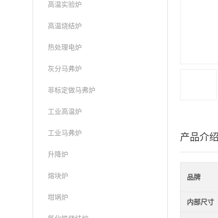
高温实验炉
高温烧结炉
热处理电炉
灰分马弗炉
非标定做马弗炉
工业高温炉
工业马弗炉
产品介
升降炉
熔块炉
品牌
坩埚炉
内部尺寸