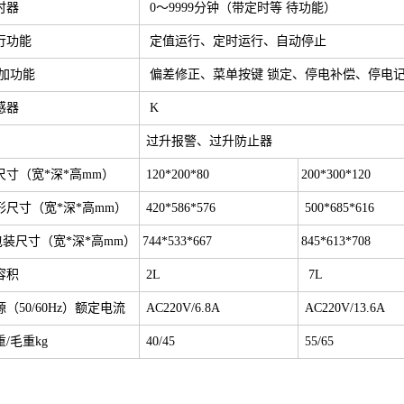
时器
0～9999分钟（带定时等 待功能）
行功能
定值运行、定时运行、自动停止
 加功能
偏差修正、菜单按键 锁定、停电补偿、停电
感器
K
过升报警、过升防止器
寸（宽*深*高mm）
120*200*80
200*300*120
形尺寸（宽*深*高mm）
420*586*576
500*685*616
装尺寸（宽*深*高mm）
744*533*667
845*613*708
容积
2L
7L
（50/60Hz）额定电流
AC220V/6.8A
AC220V/13.6A
/毛重kg
40/45
55/65