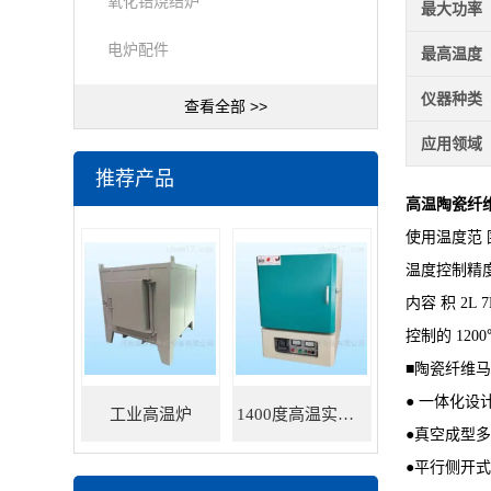
氧化锆烧结炉
最大功率
电炉配件
最高温度
仪器种类
查看全部 >>
应用领域
推荐产品
高温陶瓷纤
使用温度范 围
温度控制精
内容 积 2L 7
控制的 12
■陶瓷纤维
● 一体化设
工业高温炉
1400度高温实验炉
●真空成型
●平行侧开