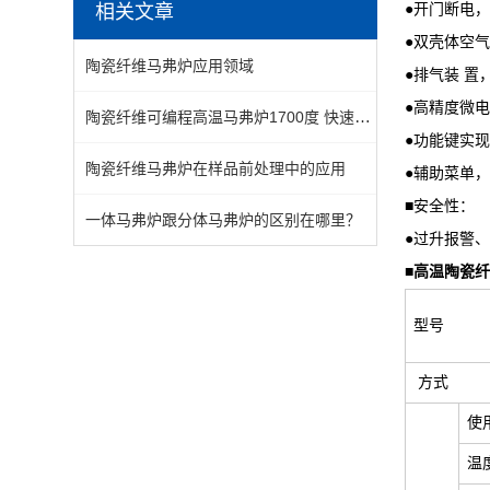
相关文章
●开门断电
●双壳体空
陶瓷纤维马弗炉应用领域
●排气装 置
●高精度微
陶瓷纤维可编程高温马弗炉1700度 快速烧结
●功能键实现
陶瓷纤维马弗炉在样品前处理中的应用
●辅助菜单
■安全性：
一体马弗炉跟分体马弗炉的区别在哪里？
●过升报警
■
高温陶瓷纤
型号
方式
使
温