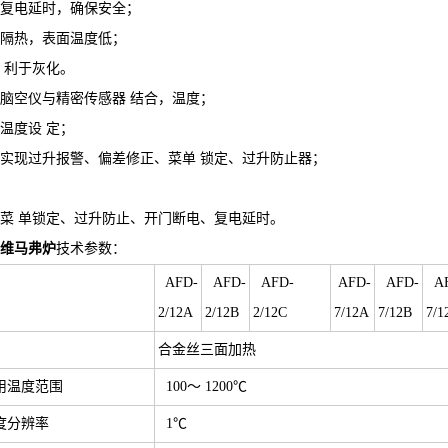
，复电延时，确保安全；
气隔热，表面温度低；
，利于灰化。
电脑空仪与精密传感器 结合，温度；
温度设 定；
，实现过升报警、偏差修正、菜单 锁定、过升防止器；
、菜 单锁定、过升防止、开门断电、复电延时。
维马弗炉
技术参数：
AFD-
AFD-
AFD-
AFD-
AFD-
A
2/12A
2/12B
2/12C
7/12A
7/12B
7/1
合金丝三面加热
用温度范围
100～ 1200℃
度分辨率
1℃