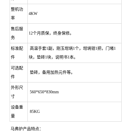
整机功
4KW
率
售后服
12个月质保，终身保修。
务
标准配
高温手套1副，刚玉坩埚1个，坩埚钳1把，门堵1
件
块，垫砖1块，说明书1本。
可选配
垫砖，备用加热元件等。
件
外形尺
560*650*830mm
寸
设备重
85KG
量
马弗炉产品特点：