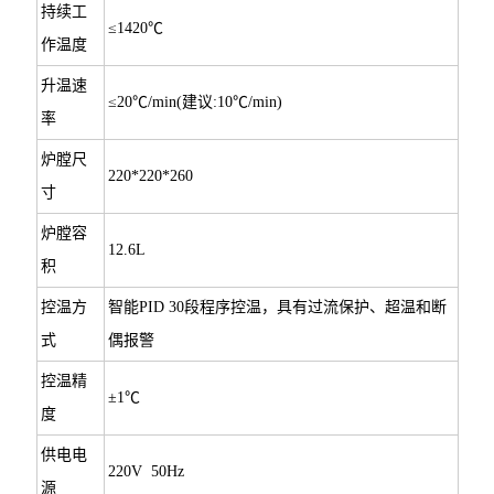
持续工
≤1420℃
作温度
升温速
≤20℃/min(建议:10℃/min)
率
炉膛尺
220*220*260
寸
炉膛容
12.6L
积
控温方
智能PID 30段程序控温，具有过流保护、超温和断
式
偶报警
控温精
±1℃
度
供电电
220V 50Hz
源