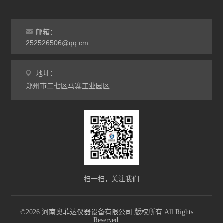
灰分马弗炉
邮箱：
非标定做马弗炉
252526506@qq.cm
工业高温炉
地址：
郑州市二七区马寨工业园区
工业马弗炉
升降炉
熔块炉
坩埚炉
氧化锆烧结炉
扫一扫，关注我们
电炉配件
©2026 河南奥菲达仪器设备有限公司 版权所有 All Rights
Reserved.
查看全部 >>