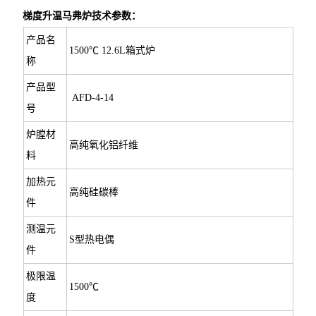
梯度升温马弗炉
技术参数：
产品名
1500℃ 12.6L箱式炉
称
产品型
AFD-4-14
号
炉膛材
高纯氧化铝纤维
料
加热元
高纯硅碳棒
件
测温元
S型热电偶
件
极限温
1500℃
度