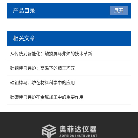
产品目录
展开
马弗炉
相关文章
陶瓷纤维马弗炉
从传统到智能化：触摸屏马弗炉的技术革新
箱式马弗炉
硅钼棒马弗炉：高温下的精工巧匠
分体式马弗炉
硅钼棒马弗炉在材料科学中的应用
实验室马弗炉
箱式高温炉
硅碳棒马弗炉在金属加工中的重要作用
高温实验炉
高温烧结炉
热处理电炉