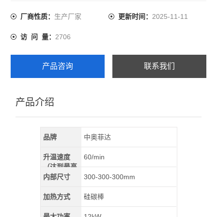
室日常使用的常用选择。
生产厂家
2025-11-11
厂商性质：
更新时间：
2706
访 问 量：
产品咨询
联系我们
产品介绍
品牌
中奥菲达
升温速度
60/min
（达到最高
温）
内部尺寸
300-300-300mm
加热方式
硅碳棒
最大功率
12kW