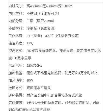
高
宽
深
内胆尺寸：
450mm×
450mm×
350mm
不锈钢（冷钢板可选）
内胆材料：
二层（层距
）
内部分层：
20mm
冷钢板（表面复漆）
外壁材料：
（室温）
（任意调节设定）
工作温度：
RT
-300℃
控温精度：
±1℃
双数显智能控温，按键设置，设定值与实际温
控温方式：
PID
度
数字显示
LED
电源电压：
220V/50Hz
覆套式不锈钢电加热管；使用寿命
万小时以上
加热装置：
4
加热功率：
3KW
双风道水平运风
送风方式：
耐高温长轴电机配合烘箱多翼式风轮
送风装置：
分
小时恒温定时，可预设烘烤时间，时间
定时装置：
1
-99.99
到自动切断加热并声光报警