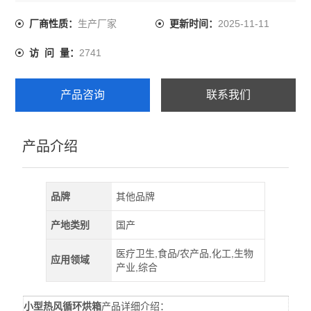
受热，所以都可通称为热风循环烘箱。如将开门方式改为
前后开门，风道适当修改，就变成对开门热风循环烘箱，
生产厂家
2025-11-11
厂商性质：
更新时间：
内部设计轨道并配小推车又称为台车型热风烘箱
2741
访 问 量：
产品咨询
联系我们
产品介绍
品牌
其他品牌
产地类别
国产
医疗卫生,食品/农产品,化工,生物
应用领域
产业,综合
小型热风循环烘箱
产品详细介绍：