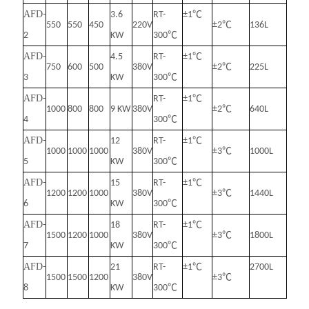
AFD
-
3.6
RT-
±1℃
550
550
450
220V
±2℃
136L
2
KW
300℃
AFD
-
4.5
RT-
±1℃
750
600
500
380V
±2℃
225L
3
KW
300℃
AFD
-
RT-
±1℃
1000
800
800
9 KW
380V
±2℃
640L
4
300℃
AFD
-
12
RT-
±1℃
1000
1000
1000
380V
±3℃
1000L
5
KW
300℃
AFD
-
15
RT-
±1℃
1200
1200
1000
380V
±3℃
1440L
6
KW
300℃
AFD
-
18
RT-
±1℃
1500
1200
1000
380V
±3℃
1800L
7
KW
300℃
AFD
-
21
RT-
±1℃
2700L
1500
1500
1200
380V
±3℃
8
KW
300℃