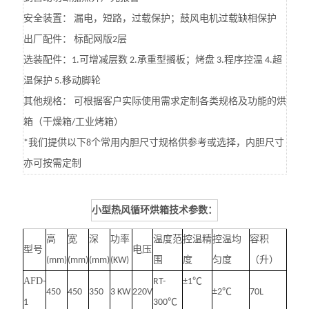
漏电，短路，过载保护；鼓风电机过载缺相保护
安全装置：
标配网版
层
出厂配件：
2
可增减层数
承重型搁板；烤盘
程序控温
超
选装配件：
1.
2.
3.
4.
温保护
移动脚轮
5.
可根据客户实际使用需求定制各类规格及功能的烘
其他规格：
箱（干燥箱
工业烤箱）
/
我们提供以下
个常用内胆尺寸规格供参考或选择，内胆尺寸
*
8
亦可按需定制
小型热风循环烘箱
技术参数：
高
宽
深
功率
温度范
控温精
控温均
容积
型号
电压
(mm)
(mm)
(mm)
(KW)
围
度
匀度
（升）
AFD
-
RT-
±1℃
450
450
350
3 KW
220V
±2℃
70L
1
300℃