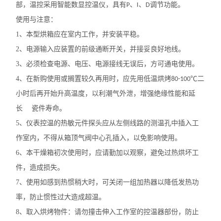
部，温控采用智能数显控温仪，具有
、
、
调节功能。
P
I
D
使用与注意：
1
、本型烘箱应在室内工作，并安装平稳。
2
、电源输入应装置的前级通断开关，并接妥良好地线。
3
、必须检查电源、电压、电源接线无误后，方可通电使用。
4
、在新购使用或搁置较久再用时，应先用低温烘烤
℃二
80-100
小时后再开始升高温度，以利潮气外泄，增强绝缘性能和延
长 瓷件寿命。
5
、仪表控温的热敏元件探头应从左侧线路的测温孔中插入工
作室内，不得从箱顶气阀中心孔插入，以免影响使用。
6
、本干燥箱初次使用时，应请勤加以观察，避免过热烘坏工
件，造成损失。
7
、使用如感到热惯稍大时，可关闭一组加热器以降低发热功
率，防止惯性过大造成超温。
8
、取入烘烤物件：请勿撞击伸入工作室的控温器部份，防止