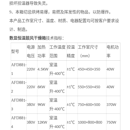
损坏控温器导致失灵。
9
、本箱切忌烘烤易爆，易燃及挥发性的物品，以防爆炸。
本产品工作室尺寸、温度、材质、电器配置均可按客户要求设
计、制造。
数显恒温鼓风干燥箱
技术指标：
电源
加热
工作温度
控温
工作室尺寸
电机功
型号
）
电压
功率
范围
精度
（
mm
率
AFD
881-
室温
220V
4.5KW
±1℃
450×450×350
40W
1
升
-400℃
AFD
881-
室温
220V
6KW
±1℃
550×550×450
40W
2
升
-400℃
AFD
881-
室温
380V
9KW
±1℃
750×600×500
370W
3
升
-400℃
AFD
881-
室温
380V
12KW
±1℃
1000×800×800
750W
4
升
-400℃