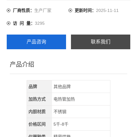
杂成分物品进行快速高效的干燥处理。组成有：箱体、电
加热器、温控仪、风机、风对流循环风道、进风风道、出
生产厂家
2025-11-11
厂商性质：
更新时间：
风风道和出风口大小调节装置等组成。
3295
访 问 量：
产品咨询
联系我们
产品介绍
品牌
其他品牌
加热方式
电热管加热
内胆材质
不锈钢
价格区间
5千-8千
仪器种类
精密烘箱