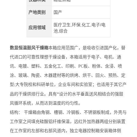
产地类别
国产
医疗卫生,环保,化工,电子/电
应用领域
池,综合
数显恒温鼓风干燥箱
本箱应用范围广，是吸收引进国产化，替
代进口的可靠性理想干燥设备，本箱适用于电子、电机、通
讯、电镀、塑料、五金化工、印刷、
PC
板、粉体、含浸、喷
涂、玻璃、陶瓷、木器建材等的烘烤、烘干、回火、预热、定
型
大专院校和科研单位，企业车间和实验室；也适用于其它产
;
品的干燥烘焙行业。具有*设计的水平垂直送风相结合的强鼓
风循环系统，从而达到温度的均匀性。
结构：
干燥箱由角钢、槽钢、冷钢板、不锈钢板制成，外壳与
工作室之间填充硅酸铝纤维保温，远红外加热器两组分别装置
在工作室的左部和右部风道内，独立电器控制箱安装箱体侧