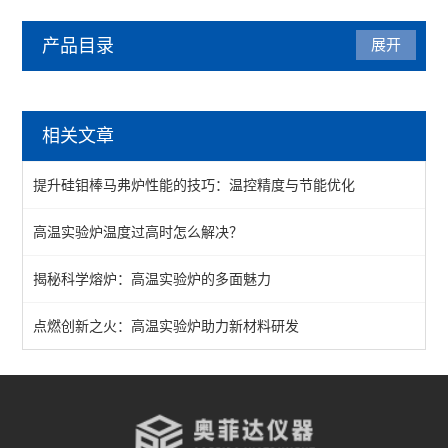
产品目录
展开
马弗炉
相关文章
陶瓷纤维马弗炉
提升硅钼棒马弗炉性能的技巧：温控精度与节能优化
箱式马弗炉
高温实验炉温度过高时怎么解决？
分体式马弗炉
揭秘科学熔炉：高温实验炉的多面魅力
实验室马弗炉
箱式高温炉
点燃创新之火：高温实验炉助力新材料研发
高温实验炉
高温烧结炉