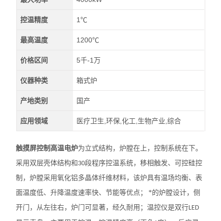
控温精度
1℃
最高温度
1200℃
价格区间
5千-1万
仪器种类
箱式炉
产地类别
国产
应用领域
医疗卫生,环保,化工,生物产业,综合
触摸屏控制高温电炉
为立式结构，炉膛在上，控制系统在下。
采用双层壳体结构和
段程序控温系统，移相触发、可控硅控
30
制，炉膛采用氧化铝多晶体纤维材料，该炉具有温场均衡、表
面温度低、升降温度速率快、节能等优点；
*的炉膛设计，侧
开门，从左往右，炉门可显著，经久耐用；温控仪是双行
LED