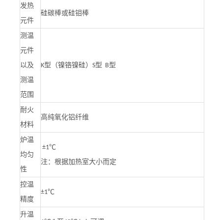
发热
硅碳棒或硅钼棒
元件
测温
元件
型（镍铬镍硅）
型
型
以及
K
S
B
测温
范围
耐火
高纯氧化铝纤维
材料
炉温
±1℃
均匀
注：根据加热室大小而定
性
控温
±1℃
精度
升温