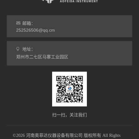
热处理电炉
灰分马弗炉
邮箱：
非标定做马弗炉
252526506@qq.cm
工业高温炉
地址：
郑州市二七区马寨工业园区
工业马弗炉
升降炉
熔块炉
坩埚炉
氧化锆烧结炉
扫一扫，关注我们
电炉配件
©2026 河南奥菲达仪器设备有限公司 版权所有 All Rights