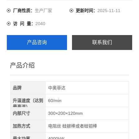
生产厂家
2025-11-11
厂商性质：
更新时间：
2040
访 问 量：
产品咨询
联系我们
产品介绍
品牌
中奥菲达
升温速度（达到
60/min
最高温）
内部尺寸
300×200×120mm
加热方式
电阻丝 硅碳棒或者硅钼棒
最大功率
4000kW