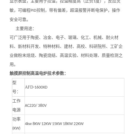
显示表盘，主要用于控温，控温精度高（正负
度），反应灵
1
敏，可编程
控制，带有偏差，超温报警并断电保护，操作
PID
安全可靠。
主要用途：
可广泛用于陶瓷、冶金、电子、玻璃、化工、机械、耐火材
料、新材料开发、特种材料、建材、高校、科研院所、工矿企
业做粉末焙烧、陶瓷烧结、高温实验、材料处理、质量检测之
用。
触摸屏控制高温电炉
技术参数：
型
AFD
-1600XD
号：
工作
AC220/ 380V
电源
功率
4kw 8KW 12KW 15KW 18KW 22KW
(KW)