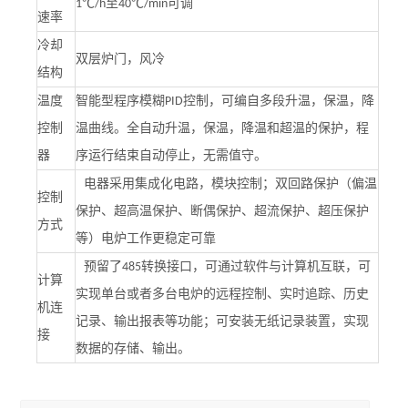
至
可调
1℃/h
40℃/min
速率
冷却
双层炉门，风冷
结构
控制，可编自多段升温，保温，降
温度
智能型程序模糊
PID
温曲线。全自动升温，保温，降温和超温的保护，程
控制
序运行结束自动停止，无需值守。
器
电器采用集成化电路，模块控制；双回路保护（偏温
控制
保护、超高温保护、断偶保护、超流保护、超压保护
方式
等）电炉工作更稳定可靠
预留了
转换接口，可通过软件与计算机互联，可
485
计算
实现单台或者多台电炉的远程控制、实时追踪、历史
机连
记录、输出报表等功能；可安装无纸记录装置，实现
接
数据的存储、输出。