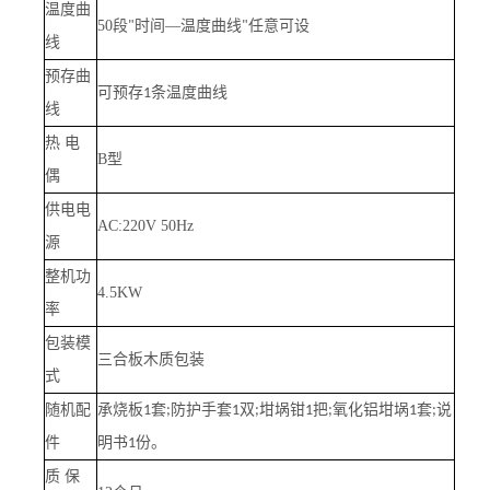
温度曲
50
段
时间—温度曲线
任意可设
"
"
线
预存曲
可预存
条温度曲线
1
线
热 电
B
型
偶
供电电
AC:220V 50Hz
源
整机功
4.5KW
率
包装模
三合板木质包装
式
随机配
承烧板
套
防护手套
双
坩埚钳
把
氧化铝坩埚
套
说
1
;
1
;
1
;
1
;
件
明书
份。
1
质 保