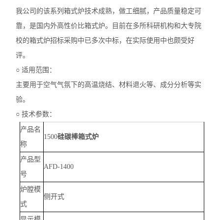
我公司的该系列箱式炉技术成熟，做工细腻，产品质量稳定可
靠，是国内外高性价比箱式炉。目前在多所科研机构和大专院
校的箱式炉招标采购中已多次中标，在实际使用中也颇受好
评。
○ 适用范围：
主要用于空气气氛下的高温烧结、材料退火等、成分分析等实
验。
○ 技术参数：
产品名
1500
硅碳棒箱式炉
称
产品型
AFD-1400
号
炉膛模
侧开式
式
显示模