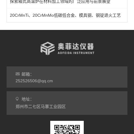
探索箱式高温炉在材料加工领域的广泛应用与前景展望
实验室马弗炉
箱式高温炉
20CrMnTi、20CrMnMo低碳低合金、模具钢、钢锭退火工艺
高温实验炉
高温烧结炉
热处理电炉
灰分马弗炉
邮箱：
非标定做马弗炉
252526506@qq.cm
工业高温炉
地址：
郑州市二七区马寨工业园区
工业马弗炉
升降炉
熔块炉