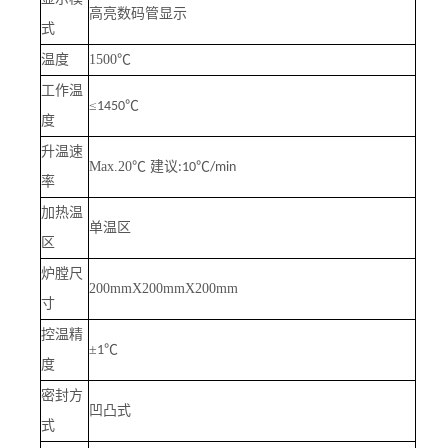
高亮数码管显示
式
温度
1500
℃
工作温
≤
℃
1450
度
升温速
Max.20
℃ 建议
℃
:10
/min
率
加热温
单温区
区
炉膛尺
200mmX200mmX200mm
寸
控温精
±
℃
1
度
密封方
凹凸式
式