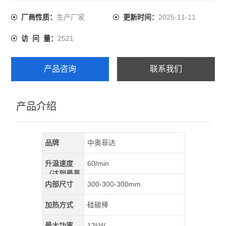
日常使用的常用选择。
生产厂家
2025-11-11
厂商性质：
更新时间：
2521
访 问 量：
产品咨询
联系我们
产品介绍
品牌
中奥菲达
升温速度
60/min
（达到最高
温）
内部尺寸
300-300-300mm
加热方式
硅碳棒
最大功率
12kW