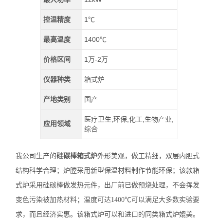
控温精度
1℃
最高温度
1400℃
价格区间
1万-2万
仪器种类
箱式炉
产地类别
国产
医疗卫生,环保,化工,生物产业,
应用领域
综合
我公司生产的
硅碳棒箱式炉
外形美观，做工精细，双层内胆式
结构科学合理；炉膛采用新型保温材料制作节能环保；该款箱
式炉采用硅碳棒做发热元件，出厂前已做预烧处理，不会挥发
变色污染被加热材料；温度可达
14
00
℃可以满足大多数实验要
求，而且经济实惠。该箱式炉可以和进口的同类箱式炉媲美。