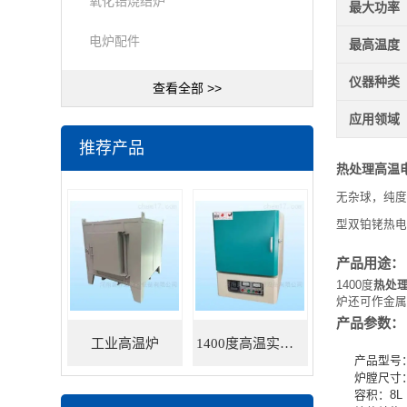
氧化锆烧结炉
最大功率
电炉配件
最高温度
仪器种类
查看全部 >>
应用领域
推荐产品
热处理高温
无杂球，纯度
型双铂铑热电
产品用途：
1400度
热处
炉还可作金属
产品参数：
工业高温炉
1400度高温实验炉
产品型号：A
炉膛尺寸：2
容积：8L