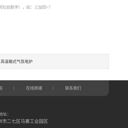
阿拉伯数字），如：三加四=7
高温箱式气氛电炉
：
言
在线商铺
联系我们
|
|
地址：
州市二七区马寨工业园区