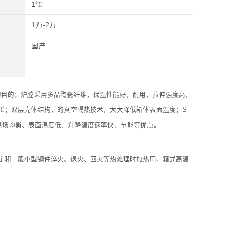
1℃
1万-2万
国产
的目的；炉膛采用多晶陶瓷纤维，保温性能好，耐用，拉伸强度高，
0℃；双层壳体结构，的真空隔热技术，大大降低箱体表面温度；S
有温场均衡、表面温度低、升降温度速率快、节能等优点。
定和一般小型钢件淬火、退火、回火等热处理时加热用，箱式高温