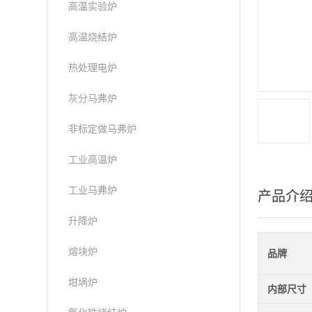
高温实验炉
高温烧结炉
热处理电炉
灰分马弗炉
非标定做马弗炉
工业高温炉
工业马弗炉
产品介
升降炉
熔块炉
品牌
坩埚炉
内部尺寸