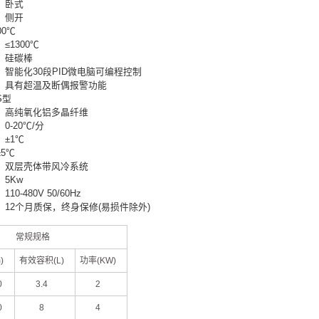
：卧式
：侧开
00℃
≤1300℃
：硅碳棒
：智能化30段PID微电脑可编程控制
：具有超温及断偶报警功能
S型
：高纯氧化铝多晶纤维
0-20℃/分
±1℃
5℃
：双层壳体带风冷系统
5Kw
0-480V 50/60Hz
：12个月质保，终身保修(易损件除外)
常规规格
)
有效容积(L)
功率(KW)
0
3.4
2
0
8
4