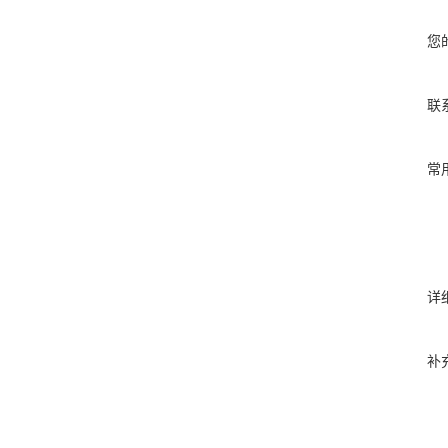
您
联
常
详
补