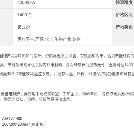
40000kW
控温精度
1400℃
价格区间
箱式炉
产地类别
医疗卫生,环保,化工,生物产业,综合
电阻炉
采用精密炉门设计，炉内高温不会泄露，有效加热效果，达到节能环保
高，节能效果明显优于国内纤维材料，并以硅碳棒为加热元件，温度可达140
偶配以PID智能30段温控系统，并配有过温、断偶、过流保护等功能该炉具
理高温电阻炉
主要应用于高校实验室、工矿企业、科研单位、院校作元素分析测
、陶瓷的烧结、溶解、分析等高温加热用。
FD-A1400
00*200*200mm(可定制)