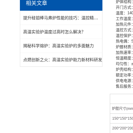
炉体结构
相关文章
开门方式
温度：14
提升硅钼棒马弗炉性能的技巧：温控精度与节能优化
工作温度：
加热元件
温控方式
高温实验炉温度过高时怎么解决？
温控保护
热电偶：
揭秘科学熔炉：高温实验炉的多面魅力
炉膛材质
加热速率：
恒温精度：
点燃创新之火：高温实验炉助力新材料研发
均匀性：±
炉壳结构
额定功率：
供电电源：11
售后服务
炉膛尺寸(mm
150*150*15
200*200*20