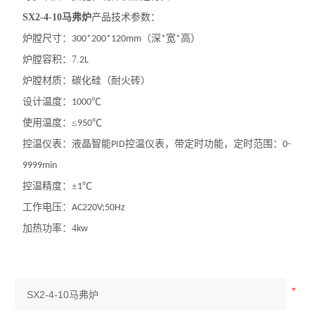
SX2-4-10马弗炉
产品技术参数：
炉膛尺寸：
（深
宽
高）
300*200*120mm
*
*
炉膛容积：
7.
2L
炉膛材质：碳化硅（耐火砖）
设计温度：
℃
1000
使用温度：
≤
℃
950
控温仪表：液晶智能
控温仪表，带定时功能，定时范围：
PID
0-
9999min
控温精度：
±
℃
1
工作电压：
AC220V;50Hz
加热功率：
4
kw