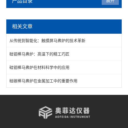
产品目录
展开
马弗炉
相关文章
陶瓷纤维马弗炉
从传统到智能化：触摸屏马弗炉的技术革新
箱式马弗炉
硅钼棒马弗炉：高温下的精工巧匠
分体式马弗炉
硅钼棒马弗炉在材料科学中的应用
实验室马弗炉
箱式高温炉
硅碳棒马弗炉在金属加工中的重要作用
高温实验炉
高温烧结炉
热处理电炉