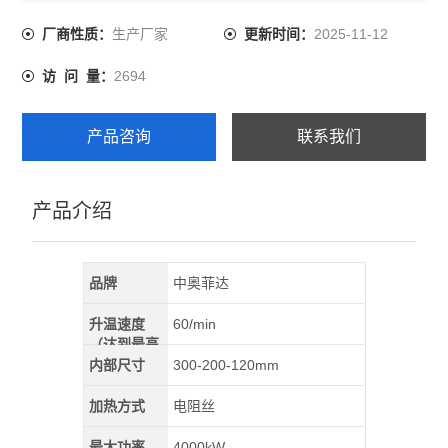
需快速升温工艺要求的热处理。
生产厂家
2025-11-12
厂商性质：
更新时间：
2694
访 问 量：
产品咨询
联系我们
产品介绍
品牌
中奥菲达
升温速度
60/min
（达到最高
温）
内部尺寸
300-200-120mm
加热方式
电阻丝
最大功率
4000kW