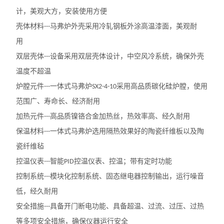
计，美观大方，安装使用方便
壳体材料
马弗炉外壳采用冷轧钢板外涂高温漆面，美观耐
---
用
双层壳体
设备采用双层壳体设计，中空风冷系统，确保外壳
---
温度不超温
炉膛元件
一体式马弗炉
采用高品质碳化硅炉膛，使用
---
SX2-4-10
范围广、寿命长、经济耐用
加热元件
高品质镍铬合金加热丝，热效率高、经久耐用
---
保温材料
一体式马弗炉选用隔热效果好的陶瓷纤维板以及陶
---
瓷纤维毡
控温仪表
智能
控温仪表、控温；带有定时功能
---
PID
控制系统
模块化控制系统、固态继电器控制输出，运行噪音
---
低，经久耐用
安全措施
具备开门断电功能、具备超温、过流、过压、过热
---
等多项安全措施，确保仪器运行安全