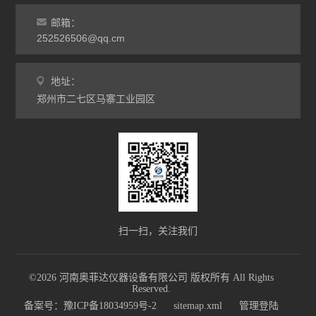
灰分马弗炉
邮箱：
非标定做马弗炉
252526506@qq.cm
工业高温炉
地址：
郑州市二七区马寨工业园区
工业马弗炉
升降炉
熔块炉
坩埚炉
氧化锆烧结炉
扫一扫，关注我们
电炉配件
©2026 河南奥菲达仪器设备有限公司 版权所有 All Rights
Reserved.
查看全部 >>
备案号：豫ICP备18034959号-2
sitemap.xml
管理登陆