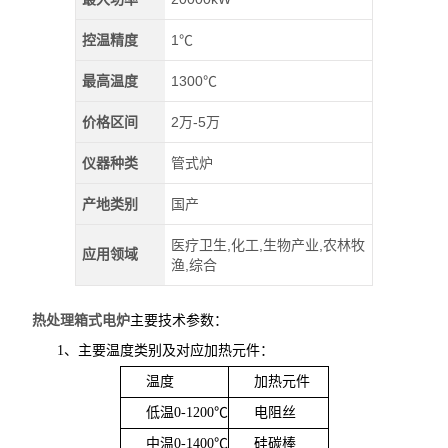
控温精度
1℃
最高温度
1300℃
价格区间
2万-5万
仪器种类
管式炉
产地类别
国产
医疗卫生,化工,生物产业,农林牧
应用领域
渔,综合
热处理箱式电炉
主要技术参数：
1、
主要温度类别及对应加热元件：
温度
加热元件
低温
0-1200
℃
电阻丝
中温
0-1400
℃
硅碳棒