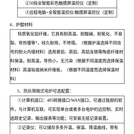
②
50
段全智能彩色触摸屏温控仪（定制）
③远程电脑
+
全智能温控仪
/
触摸屏温控仪（定制）
4、
炉膛材料
轻质氧化铝纤维，它具有耐高温、耐酸碱、耐氧化、不易
裂、导热慢等*，经久耐用，不垮塌。（根据炉温选择不同信
号的耐火内墙材料）选用普铝、高铝、高铝含锆等陶瓷纤维材
料保温，耐高温，导热小，无污染（根据不同温度而选择保温
材料）高温毡或纳米纤维板，（根据不同温度而选择保温材
料）
5、
热处理箱式电炉
可选配置：
①计算机接口：
485
转换接口
/WAN
接口，可通过我部的软
件，与计算机互联，可实现单台或者多台电炉的远控制、实时
追踪史记录、输出报表等功能；可安装无纸记录装置。
②记录仪：可以储存多条升温，保温、降温曲线，带有