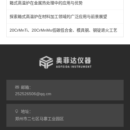
箱式高温炉在金属热处理中的应用与优势
分体式马弗炉
探索箱式高温炉在材料加工领域的广泛应用与前景展望
实验室马弗炉
箱式高温炉
20CrMnTi、20CrMnMo低碳低合金、模具钢、钢锭退火工艺
高温实验炉
高温烧结炉
热处理电炉
灰分马弗炉
邮箱：
非标定做马弗炉
252526506@qq.cm
工业高温炉
地址：
郑州市二七区马寨工业园区
工业马弗炉