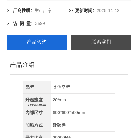
进口产品，升温速度快是原马弗炉的１／3并且原功率也大
大降低，达到了节能的效果。
生产厂家
2025-11-12
厂商性质：
更新时间：
3599
访 问 量：
产品咨询
联系我们
产品介绍
品牌
其他品牌
升温速度
20/min
（达到最高
温）
内部尺寸
600*600*500mm
加热方式
硅碳棒
最大功率
20000kW