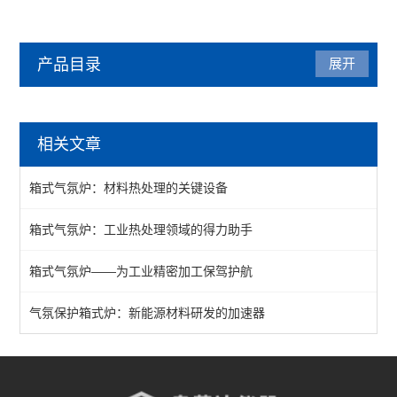
产品目录
展开
气氛炉
相关文章
箱式气氛炉
箱式气氛炉：材料热处理的关键设备
1200℃气氛炉
箱式气氛炉：工业热处理领域的得力助手
1400℃气氛炉
箱式气氛炉——为工业精密加工保驾护航
1700℃气氛炉
真空气氛炉
气氛保护箱式炉：新能源材料研发的加速器
查看全部 >>