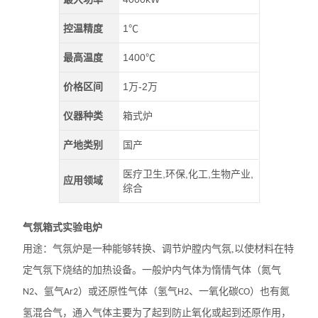
控温精度
1℃
最高温度
1400℃
价格区间
1万-2万
仪器种类
箱式炉
产地类别
国产
医疗卫生,环保,化工,生物产业,
应用领域
综合
气氛箱式实验电炉
用途：
气氛炉是一种能够转换、调节炉膛内气氛
,
以使材料在特
定气氛下烧结的加热设备。一般炉内气体为惰情气体（氮气
、氩气
）或还原性气体（氢气
、一氧化碳
）也有氮
N2
Ar2
H2
CO
氢混合气，通入气体主要为了起到防止氧化或起到还原作用，