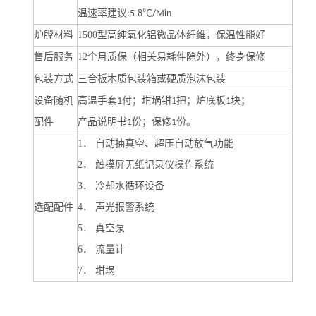
温速率建议
℃
:5-8
/Min
炉膛材料
1500
型高纯氧化铝微晶体纤维，保温性能好
售后服务
12
个月质保（相关易耗件除外），终身保修
包装方式
三合板木质包装箱或硬质泡沫包装
设备随机
高温手套
付；坩埚钳
把；炉底板
块；
1
1
1
配件
产品说明书
份；保修
份。
1
1
1
．
自动抽真空、超压自动放气功能
2
．
触摸屏无纸记录仪操作系统
3
．
冷却水循环设备
选配配件
4
．
声光报警系统
5
．
真空泵
6
．
流量计
7
．
坩埚