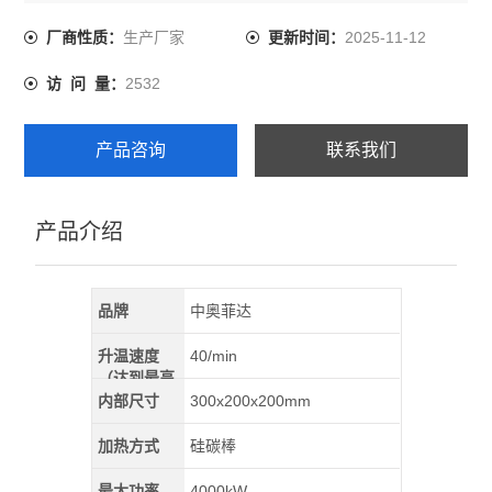
等、可以检测控制气体的各种物理量。
生产厂家
2025-11-12
厂商性质：
更新时间：
2532
访 问 量：
产品咨询
联系我们
产品介绍
品牌
中奥菲达
升温速度
40/min
（达到最高
温）
内部尺寸
300x200x200mm
加热方式
硅碳棒
最大功率
4000kW