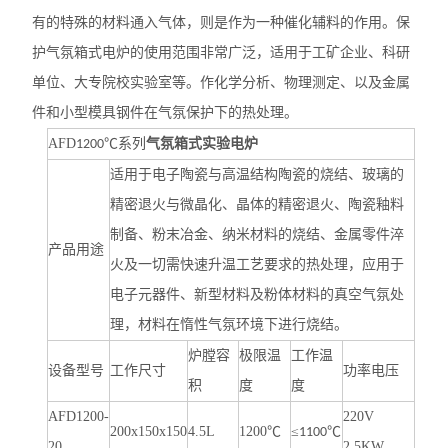
有的特殊的材料通入气体，则是作为一种催化辅料的作用。保
护气氛箱式电炉的使用范围非常广泛，适用于工矿企业、科研
单位、大专院校实验室等。作化学分析、物理测定、以及金属
件和小型模具钢件在气氛保护下的热处理。
AFD
系列
气氛箱式实验电炉
1200℃
适用于电子陶瓷与高温结构陶瓷的烧结、玻璃的
精密退火与微晶化、晶体的精密退火、陶瓷釉料
制备、粉末冶金、纳米材料的烧结、金属零件淬
产品用途
火及一切需快速升温工艺要求的热处理，应用于
电子元器件、新型材料及粉体材料的真空气氛处
理，材料在惰性气氛环境下进行烧结。
炉膛容
极限温
工作温
设备型号
工作尺寸
功率电压
积
度
度
AFD
1200-
220V
200x150x150
4.5L
1200
℃
≤
℃
1100
20
2.5KW