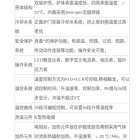
双层炉壳，炉体表面温度低，四周表面温度：≤
壳体结构
℃，内箱采用
无缝焊接
35
3mm spcc
冷却水系
正面炉门安装冷却水系统，防止密封圈温度过高
统
老化
安全保护
具备*的保护功能，有超温、短偶、过流、短路、
系统
传动动作连锁等功能，操作安全可靠；
LED
数显仪表，数字显示电流表、电压表，指针
操作系统
压力表
温度控制方式为
可控硅
移相触发，可以
P.I.D+S.C.R
,
温控系统
调控制时间、升温速率、控制功率，
值与
同
PV
SV
步显示，冲温不超过
℃
5
温控曲线
50
段可编程控制，可设置
段升降温程序
50
测温元件
K
型热电偶
电阻丝，加热元件放在炉膛底部及两侧采用气体
加热元件
对流和热辐射加热，升温速率：≤
℃
，升
20
/ Min