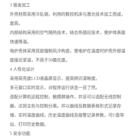
3
钣金加工
外壳材质采用冷轧钢，利用的数控机床与激光技术加工而成，
度高。
内部结构采用的空气隔热技术，结合热感应技术，使炉体表面
快速降温。
电炉壳体采用双层强制风冷构造，使电炉在温度时炉壳外部温
度接近室温，不高于
50
摄氏度。
4
人性化设计
采用高亮度
LCD
液晶屏显示，提高辨识清晰度。
多元窗口实时显示，对程序运行状态一目了然。
选配计算机远程控制，触摸屏操作，并且可以选配无线控制
器，达到主机与控制分离。并以曲线及数据表格形式记录存
储，实时温度曲线，历史温度曲线及报警记录参数，可
U
盘导
出、打印历史数据。
5
安全功能