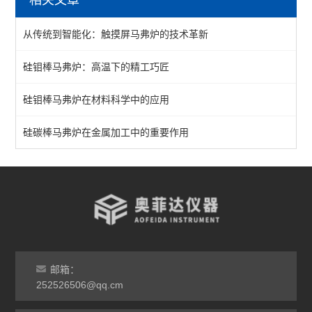
陶瓷纤维马弗炉
从传统到智能化：触摸屏马弗炉的技术革新
箱式马弗炉
硅钼棒马弗炉：高温下的精工巧匠
分体式马弗炉
硅钼棒马弗炉在材料科学中的应用
实验室马弗炉
箱式高温炉
硅碳棒马弗炉在金属加工中的重要作用
高温实验炉
高温烧结炉
热处理电炉
灰分马弗炉
邮箱：
非标定做马弗炉
252526506@qq.cm