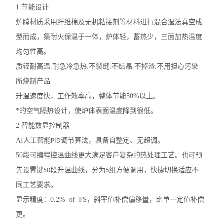
1
节能设计
炉膛材质采用纤维棉及无机粘接剂等材料进行混合湿法真空成
型而成，集耐火保温于一体，炉体轻，蓄热少，三面加热温度
均匀性高。
质轻耐高温
.
耐急冷急热
不裂缝
不结晶
不掉渣
不用担心污染
.
.
.
.
所烧制产品
升温速度快，工作效率高，整体节能
50%
以上。
*的空气隔热设计，使炉体表面温度降到很低。
2
智能数显控制器
AI
人工智能
调节算法，具备自整定、无超调。
PID
50
段可编程控温曲线更大满足客户复杂的热处理工艺。也可预
先设置键
段升温曲线，分为
组方便调用，快捷切换适应不
50
5
同工艺要求。
显示精度：
0.2% of FS
，斜率值补偿偏移量，比单一定值补偿
更。