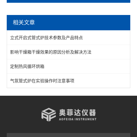
马弗炉
相关文章
陶瓷纤维马弗炉
立式开启式管式炉技术参数及产品特点
箱式马弗炉
影响干燥箱干燥效果的原因分析及解决方法
分体式马弗炉
定制热风循环烘箱
实验室马弗炉
箱式高温炉
气氛管式炉在实验操作时注意事项
高温实验炉
高温烧结炉
热处理电炉
灰分马弗炉