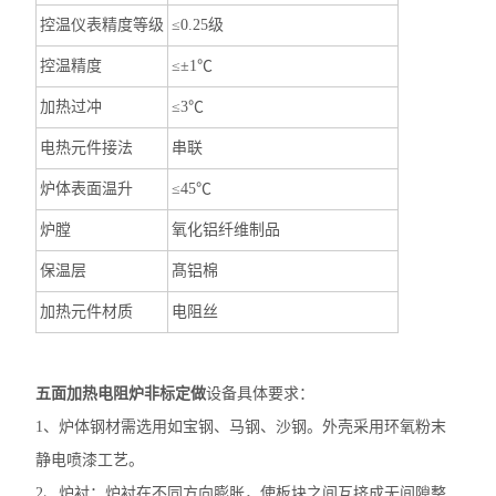
控温仪表精度等级
≤0.25级
控温精度
≤±1℃
加热过冲
≤3℃
电热元件接法
串联
炉体表面温升
≤45℃
炉膛
氧化铝纤维制品
保温层
髙铝棉
加热元件材质
电阻丝
五面加热电阻炉非标定做
设备具体要求：
1、炉体钢材需选用如宝钢、马钢、沙钢。外壳采用环氧粉末
静电喷漆工艺。
2、炉衬：炉衬在不同方向膨胀，使板块之间互挤成无间隙整