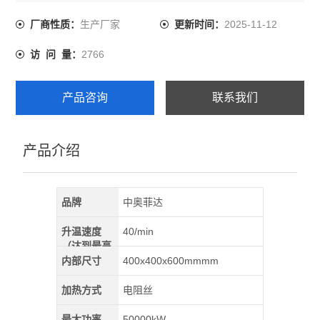
生产厂家
2025-11-12
厂商性质：
更新时间：
2766
访 问 量：
产品咨询
联系我们
产品介绍
品牌
中奥菲达
升温速度
40/min
（达到最高
温）
内部尺寸
400x400x600mmmm
加热方式
电阻丝
最大功率
50000kW