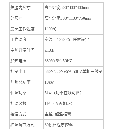
炉膛内尺寸
高*长*宽300*300*400mm
外尺寸
高*长*宽700*1100*750mm
最高工作温度
1100℃
工作温度
室温―1050℃可任意设定
空炉升温时间
≤1.0h
加热电压
380V±5%-50HZ
控制电压
380V/220V±5%-50HZ单相三线制
加热总功率
10kw
恒温功率
5kw（功率在线可调）
控温区数
1区（五面加热）
控温方式
主控+超温报警
控温调节方式
30段智程序控温