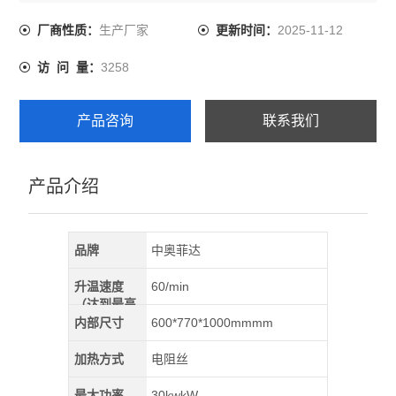
理，可实现排胶工艺过程。
生产厂家
2025-11-12
厂商性质：
更新时间：
3258
访 问 量：
产品咨询
联系我们
产品介绍
品牌
中奥菲达
升温速度
60/min
（达到最高
温）
内部尺寸
600*770*1000mmmm
加热方式
电阻丝
最大功率
30kwkW