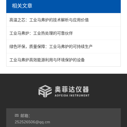
相关文章
陶瓷纤维马弗炉
高温之芯：工业马弗炉的技术解析与应用价值
箱式马弗炉
工业马弗炉：工业热处理的可靠伙伴
分体式马弗炉
绿色环保，质量保障：工业马弗炉的可持续生产
实验室马弗炉
箱式高温炉
工业马弗炉高效能源利用与环境保护的设备
高温实验炉
高温烧结炉
热处理电炉
灰分马弗炉
邮箱：
非标定做马弗炉
252526506@qq.cm