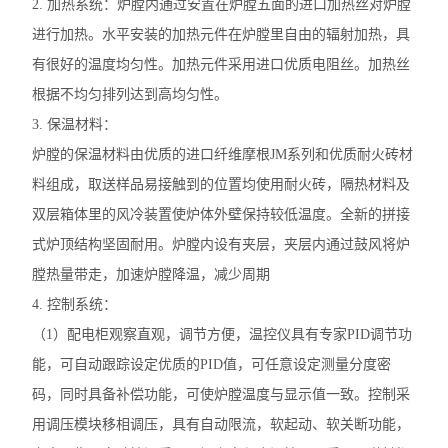
2. 加热系统：炉膛内通过安置在炉膛五面的进口加热丝对炉膛
进行加热。水平安装的加热元件在炉膛里自由的辐射加热，具
有很好的温度均匀性。加热元件采用进口优质电阻丝。加热丝
根据不均匀排列达到高均匀性。
3. 保温材料：
炉膛的保温材料由优质的进口纤维摩根JM系列和优质耐火砖材
料组成，取送样品易接触到的位置均使用耐火砖，隔热材料及
双层箱体里的风冷装置使炉体外壁保持较低温度。全新的拼接
式炉顶结构坚固耐用。炉膛内设有夹层，夹层内通过鼓风将炉
膛热量带走，加速炉膛降温，减少周期
4. 控制系统：
（1）配电柜观察直观，调节方便，温控仪具有专家PID调节功
能，可自动跟踪设定优质的PID值，可任意设定测量分度密
码，同时具备补偿功能，可使炉膛温度与显示值一致。控制采
用调压模块移相调压，具有自动限流，软起动、软关断功能，