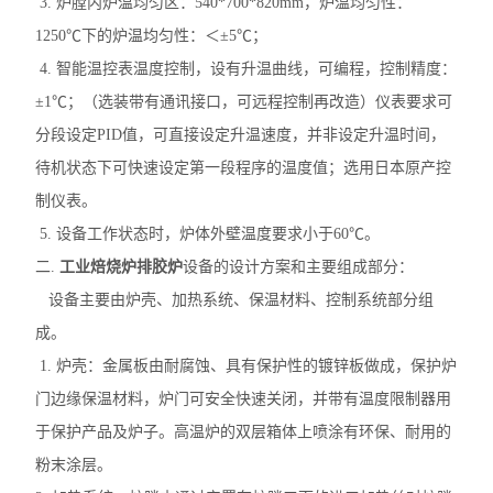
3. 炉膛内炉温均匀区：540*700*820mm，炉温均匀性：
1250℃下的炉温均匀性：＜±5℃；
4. 智能温控表温度控制，设有升温曲线，可编程，控制精度：
±1℃；（选装带有通讯接口，可远程控制再改造）仪表要求可
分段设定PID值，可直接设定升温速度，并非设定升温时间，
待机状态下可快速设定第一段程序的温度值；选用日本原产控
制仪表。
5. 设备工作状态时，炉体外壁温度要求小于60℃。
二.
工业焙烧炉排胶炉
设备的设计方案和主要组成部分：
设备主要由炉壳、加热系统、保温材料、控制系统部分组
成。
1. 炉壳：金属板由耐腐蚀、具有保护性的镀锌板做成，保护炉
门边缘保温材料，炉门可安全快速关闭，并带有温度限制器用
于保护产品及炉子。高温炉的双层箱体上喷涂有环保、耐用的
粉末涂层。