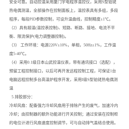
安全可靠。自动控温采用厦门宇电程序温控仪，采用S型铂铑
热电偶测温，全部操作在控制面板上，温控表具有多组，多段
程序，每段PID参数控制，可设升温曲线，控制精度±1℃。
（2）具有超温(温控表控制)、短路、断路、接地、电流不平
衡、限流保护(电力调整器控制)。
（3） 工作环境：电源220V±10%，单相，50Hz±1%，工作温
度5-40℃。
（4）采用0.1级日本山武控温仪表，带有通讯接口（选配），
预留工程控制接口，以后可再开发远程控制工程，可保证1台
电脑远程控制多台高温炉程序开发，采用I级S型铂铑热电偶测
温
5.排胶部分：
冷却风扇：配备强力冷却风扇用于排除产生的废气，加速冷内
冷却；由控制器的额外功能进行开关控制；通过安装在控制柜
的电位计进行风扇速度控制调节，可与自动排气盖结合使用。