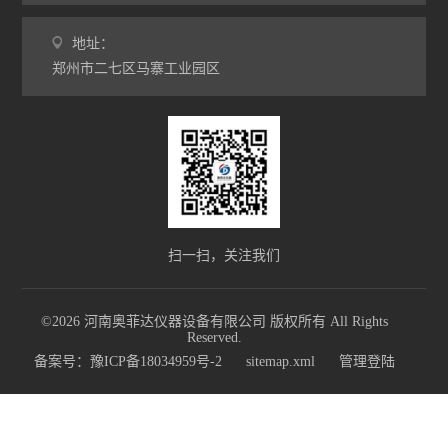
工业高温炉
地址：
郑州市二七区马寨工业园区
工业马弗炉
升降炉
熔块炉
坩埚炉
氧化锆烧结炉
扫一扫，关注我们
电炉配件
©2026 河南奥菲达仪器设备有限公司 版权所有 All Rights
Reserved.
查看全部 >>
备案号：豫ICP备18034959号-2
sitemap.xml
管理登陆